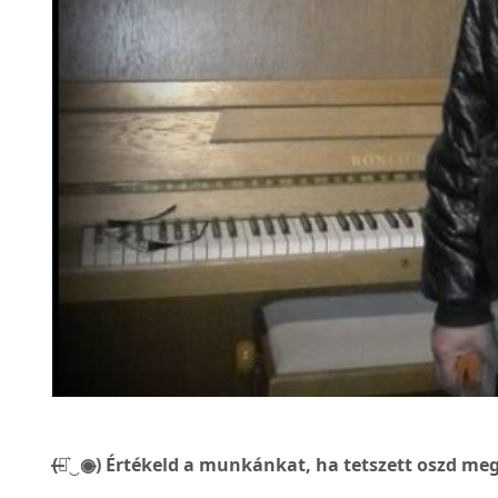
(̶◉͛‿◉̶) Értékeld a munkánkat, ha tetszett oszd meg