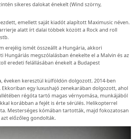
szintén sikeres dalokat énekelt (Wind szörny,
kezdett, emellett saját kiadót alapított Maximusic néven.
ierje alatt írt dalai többek között a Rock and roll
stb.
 erejéig ismét összeállt a Hungária, akkori
ti Hungáriás megszólalásban énekelte el a Malvin és az
oll eredeti felállásában énekelt a Budapest
la, éveken keresztül külföldön dolgozott. 2014-ben
el. Ekkoriban egy luxushajó zenekarában dolgozott, ahol
osszullétében régóta tartó magas vérnyomása, munkájából
kal korábban a fejét is érte sérülés. Helikopterrel
ajta. Mesterséges kómában tartották, majd fokozatosan
t azt előzőleg gondolták.