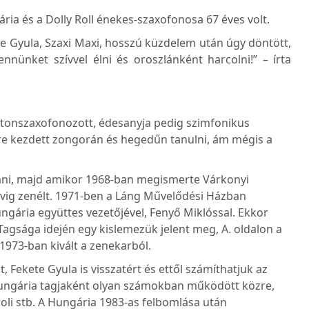
ia és a Dolly Roll énekes-szaxofonosa 67 éves volt.
e Gyula, Szaxi Maxi, hosszú küzdelem után úgy döntött,
nnünket szívvel élni és oroszlánként harcolni!” – írta
ritonszaxofonozott, édesanyja pedig szimfonikus
re kezdett zongorán és hegedűn tanulni, ám mégis a
zani, majd amikor 1968-ban megismerte Várkonyi
 évig zenélt. 1971-ben a Láng Művelődési Házban
ngária együttes vezetőjével, Fenyő Miklóssal. Ekkor
Tagsága idején egy kislemezük jelent meg, A. oldalon a
 1973-ban kivált a zenekarból.
 Fekete Gyula is visszatért és ettől számíthatjuk az
 Hungária tagjaként olyan számokban működött közre,
troli stb. A Hungária 1983-as felbomlása után