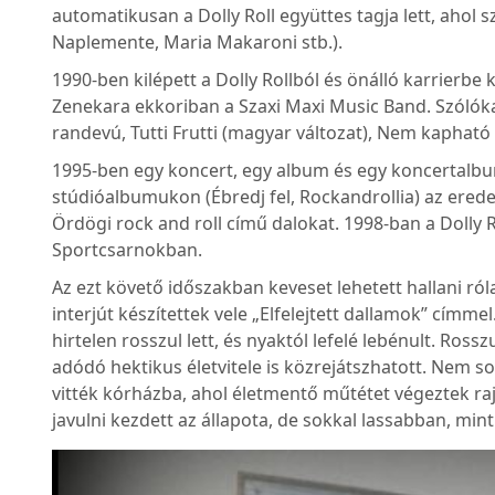
automatikusan a Dolly Roll együttes tagja lett, ahol 
Naplemente, Maria Makaroni stb.).
1990-ben kilépett a Dolly Rollból és önálló karrierbe 
Zenekara ekkoriban a Szaxi Maxi Music Band. Szólókarr
randevú, Tutti Frutti (magyar változat), Nem kapható 
1995-ben egy koncert, egy album és egy koncertalbum
stúdióalbumukon (Ébredj fel, Rockandrollia) az erede
Ördögi rock and roll című dalokat. 1998-ban a Dolly R
Sportcsarnokban.
Az ezt követő időszakban keveset lehetett hallani ró
interjút készítettek vele „Elfelejtett dallamok” címm
hirtelen rosszul lett, és nyaktól lefelé lebénult. R
adódó hektikus életvitele is közrejátszhatott. Nem sok
vitték kórházba, ahol életmentő műtétet végeztek r
javulni kezdett az állapota, de sokkal lassabban, min