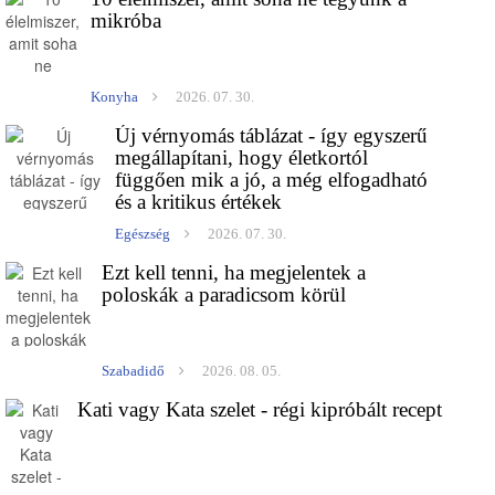
mikróba
Konyha
2026. 07. 30.
Új vérnyomás táblázat - így egyszerű
megállapítani, hogy életkortól
függően mik a jó, a még elfogadható
és a kritikus értékek
Egészség
2026. 07. 30.
Ezt kell tenni, ha megjelentek a
poloskák a paradicsom körül
Szabadidő
2026. 08. 05.
Kati vagy Kata szelet - régi kipróbált recept