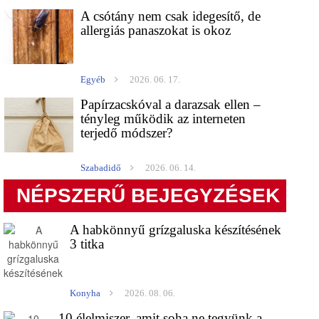
A csótány nem csak idegesítő, de
allergiás panaszokat is okoz
Egyéb
2026. 06. 17.
Papírzacskóval a darazsak ellen –
tényleg működik az interneten
terjedő módszer?
Szabadidő
2026. 06. 14.
NÉPSZERŰ BEJEGYZÉSEK
A habkönnyű grízgaluska készítésének
3 titka
Konyha
2026. 08. 06.
10 élelmiszer, amit soha ne tegyünk a