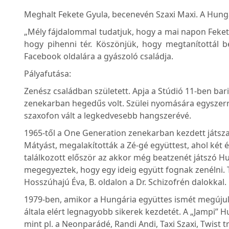
Meghalt Fekete Gyula, becenevén Szaxi Maxi. A Hungár
„Mély fájdalommal tudatjuk, hogy a mai napon Feket
hogy pihenni tér. Köszönjük, hogy megtanítottál be
Facebook oldalára a gyászoló családja.
Pályafutása:
Zenész családban született. Apja a Stúdió 11-ben ba
zenekarban hegedűs volt. Szülei nyomására egyszer
szaxofon vált a legkedvesebb hangszerévé.
1965-től a One Generation zenekarban kezdett játs
Mátyást, megalakították a Zé-gé együttest, ahol két
találkozott először az akkor még beatzenét játszó Hu
megegyeztek, hogy egy ideig együtt fognak zenélni. 
Hosszúhajú Éva, B. oldalon a Dr. Schizofrén dalokkal.
1979-ben, amikor a Hungária együttes ismét megújult,
általa elért legnagyobb sikerek kezdetét. A „Jampi”
mint pl. a Neonparádé, Randi Andi, Taxi Szaxi, Twist 