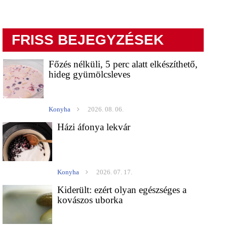
FRISS BEJEGYZÉSEK
Főzés nélküli, 5 perc alatt elkészíthető,
hideg gyümölcsleves
Konyha
2026. 08. 06.
Házi áfonya lekvár
Konyha
2026. 07. 17.
Kiderült: ezért olyan egészséges a
kovászos uborka