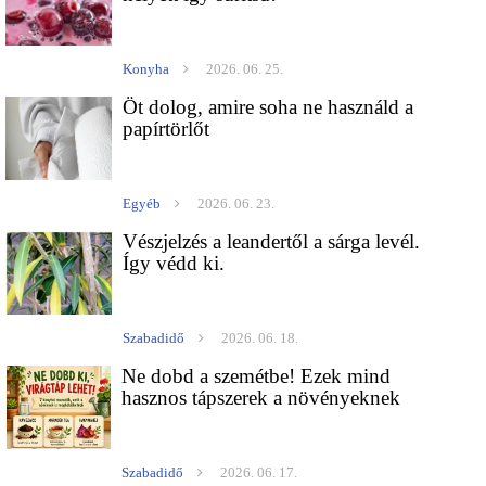
Konyha
2026. 06. 25.
Öt dolog, amire soha ne használd a
papírtörlőt
Egyéb
2026. 06. 23.
Vészjelzés a leandertől a sárga levél.
Így védd ki.
Szabadidő
2026. 06. 18.
Ne dobd a szemétbe! Ezek mind
hasznos tápszerek a növényeknek
Szabadidő
2026. 06. 17.