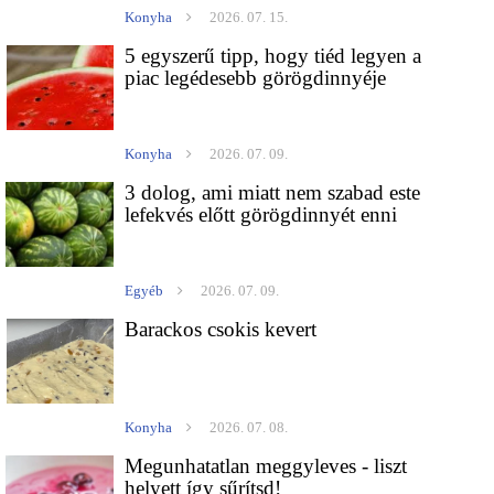
Konyha
2026. 07. 15.
5 egyszerű tipp, hogy tiéd legyen a
piac legédesebb görögdinnyéje
Konyha
2026. 07. 09.
3 dolog, ami miatt nem szabad este
lefekvés előtt görögdinnyét enni
Egyéb
2026. 07. 09.
Barackos csokis kevert
Konyha
2026. 07. 08.
Megunhatatlan meggyleves - liszt
helyett így sűrítsd!