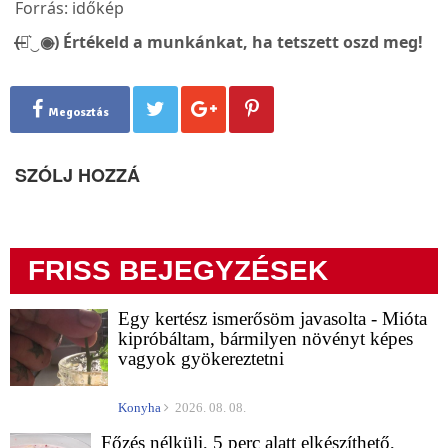
Forrás: időkép
(̶◉͛‿◉̶) Értékeld a munkánkat, ha tetszett oszd meg!
Megosztás
SZÓLJ HOZZÁ
FRISS BEJEGYZÉSEK
Egy kertész ismerősöm javasolta - Mióta
kipróbáltam, bármilyen növényt képes
vagyok gyökereztetni
Konyha
2026. 08. 08.
Főzés nélküli, 5 perc alatt elkészíthető,