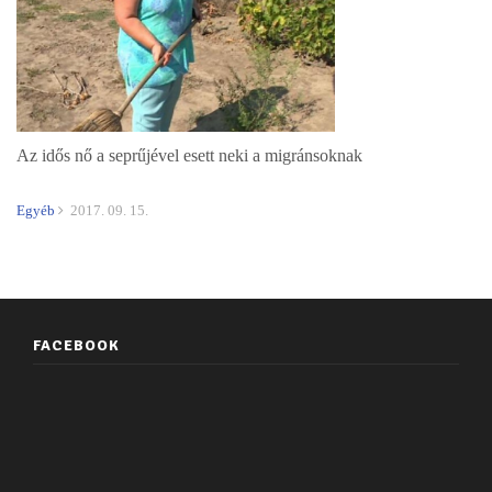
Az idős nő a seprűjével esett neki a migránsoknak
Egyéb
2017. 09. 15.
FACEBOOK