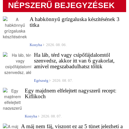
NÉPSZERŰ BEJEGYZÉSEK
A habkönnyű grízgaluska készítésének 3
titka
Konyha
2026. 08. 06.
Ha láb, térd vagy csípőfájdalomtól
szenvedsz, akkor itt van 6 gyakorlat,
amivel megszabadulhatsz tőlük
Egészség
2026. 08. 07.
Egy majdnem elfelejtett nagyszerű recept:
Kiflikoch
Konyha
2026. 08. 07.
A máj nem fáj, viszont ez az 5 tünet jelezheti a