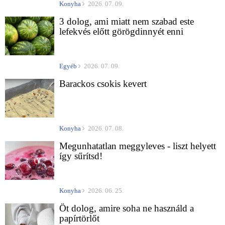
Konyha
2026. 07. 09.
3 dolog, ami miatt nem szabad este
lefekvés előtt görögdinnyét enni
Egyéb
2026. 07. 09.
Barackos csokis kevert
Konyha
2026. 07. 08.
Megunhatatlan meggyleves - liszt helyett
így sűrítsd!
Konyha
2026. 06. 25.
Öt dolog, amire soha ne használd a
papírtörlőt