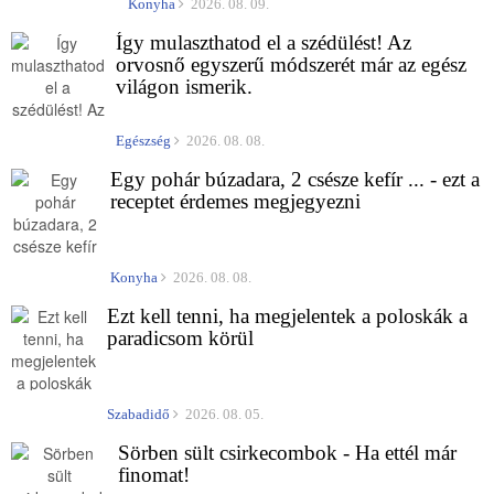
Konyha
2026. 08. 09.
Így mulaszthatod el a szédülést! Az
orvosnő egyszerű módszerét már az egész
világon ismerik.
Egészség
2026. 08. 08.
Egy pohár búzadara, 2 csésze kefír ... - ezt a
receptet érdemes megjegyezni
Konyha
2026. 08. 08.
Ezt kell tenni, ha megjelentek a poloskák a
paradicsom körül
Szabadidő
2026. 08. 05.
Sörben sült csirkecombok - Ha ettél már
finomat!