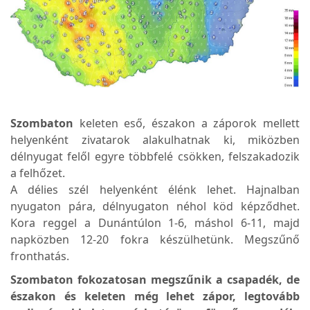
Szombaton
keleten eső, északon a záporok mellett
helyenként zivatarok alakulhatnak ki, miközben
délnyugat felől egyre többfelé csökken, felszakadozik
a felhőzet.
A délies szél helyenként élénk lehet. Hajnalban
nyugaton pára, délnyugaton néhol köd képződhet.
Kora reggel a Dunántúlon 1-6, máshol 6-11, majd
napközben 12-20 fokra készülhetünk. Megszűnő
fronthatás.
Szombaton fokozatosan megszűnik a csapadék, de
északon és keleten még lehet zápor, legtovább