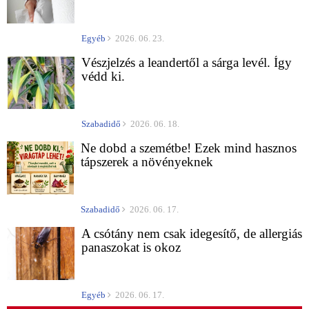
Egyéb
2026. 06. 23.
Vészjelzés a leandertől a sárga levél. Így
védd ki.
Szabadidő
2026. 06. 18.
Ne dobd a szemétbe! Ezek mind hasznos
tápszerek a növényeknek
Szabadidő
2026. 06. 17.
A csótány nem csak idegesítő, de allergiás
panaszokat is okoz
Egyéb
2026. 06. 17.