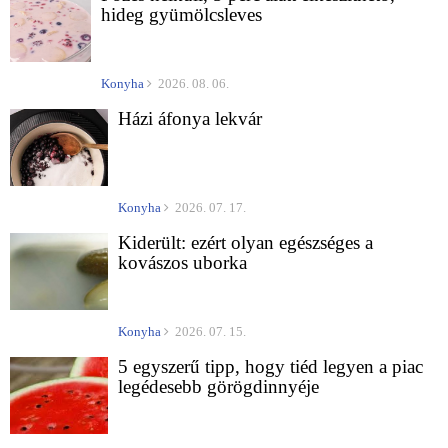
hideg gyümölcsleves
Konyha
2026. 08. 06.
Házi áfonya lekvár
Konyha
2026. 07. 17.
Kiderült: ezért olyan egészséges a
kovászos uborka
Konyha
2026. 07. 15.
5 egyszerű tipp, hogy tiéd legyen a piac
legédesebb görögdinnyéje