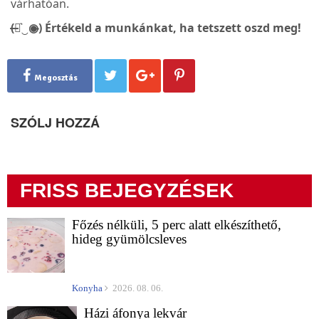
várhatóan.
(̶◉͛‿◉̶) Értékeld a munkánkat, ha tetszett oszd meg!
Megosztás
SZÓLJ HOZZÁ
FRISS BEJEGYZÉSEK
Főzés nélküli, 5 perc alatt elkészíthető,
hideg gyümölcsleves
Konyha
2026. 08. 06.
Házi áfonya lekvár