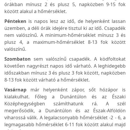
órákban mínusz 2 és plusz 5, napközben 9-15 fok
között alakul a hőmérséklet.
Pénteken
is napos lesz az idő, de helyenként lassan
üzemben, a déli órák idejére tisztul ki az idő. Csapadék
nem valószínű. A minimum-hőmérséklet mínusz 3 és
plusz 4, a maximum-hőmérséklet 8-13 fok között
valószínű.
Szombaton
sem valószínű csapadék. A ködfoltokat
követően nagyrészt napos idő várható. A leghidegebb
időszakban mínusz 3 és plusz 3 fok között, napközben
8-13 fok között várható a hőmérséklet.
Vasárnap
már helyenként zápor, sőt hózápor is
kialakulhat. Főleg a Dunántúlon és az Északi
Középhegységben számíthatunk rá. A szél
megerősödik, a Dunántúlon és az Észak-Alföldön
viharossá válik. A legalacsonyabb hőmérséklet -2 - 6, a
legmagasabb hőmérséklet 6-11 fok között alakul majd