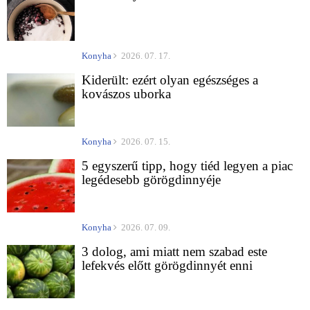
Konyha
2026. 07. 17.
Kiderült: ezért olyan egészséges a
kovászos uborka
Konyha
2026. 07. 15.
5 egyszerű tipp, hogy tiéd legyen a piac
legédesebb görögdinnyéje
Konyha
2026. 07. 09.
3 dolog, ami miatt nem szabad este
lefekvés előtt görögdinnyét enni