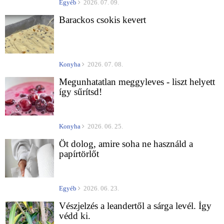
Egyéb
2026. 07. 09.
Barackos csokis kevert
Konyha
2026. 07. 08.
Megunhatatlan meggyleves - liszt helyett
így sűrítsd!
Konyha
2026. 06. 25.
Öt dolog, amire soha ne használd a
papírtörlőt
Egyéb
2026. 06. 23.
Vészjelzés a leandertől a sárga levél. Így
védd ki.