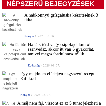
NÉPSZERŰ BEJEGYZÉSEK
A habkönnyű grízgaluska készítésének 3
titka
Konyha
2026. 08. 06.
Ha láb, térd vagy csípőfájdalomtól
szenvedsz, akkor itt van 6 gyakorlat,
amivel megszabadulhatsz tőlük
Egészség
2026. 08. 07.
Egy majdnem elfelejtett nagyszerű recept:
Kiflikoch
Konyha
2026. 08. 07.
A máj nem fáj, viszont ez az 5 tünet jelezheti a