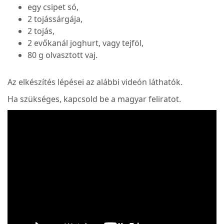
egy csipet só,
2 tojássárgája,
2 tojás,
2 evőkanál joghurt, vagy tejföl,
80 g olvasztott vaj.
Az elkészítés lépései az alábbi videón láthatók.
Ha szükséges, kapcsold be a magyar feliratot.