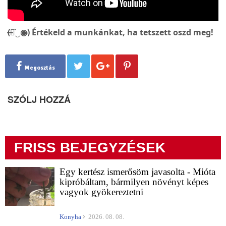
(̶◉͛‿◉̶) Értékeld a munkánkat, ha tetszett oszd meg!
Megosztás
SZÓLJ HOZZÁ
FRISS BEJEGYZÉSEK
Egy kertész ismerősöm javasolta - Mióta
kipróbáltam, bármilyen növényt képes
vagyok gyökereztetni
Konyha
2026. 08. 08.