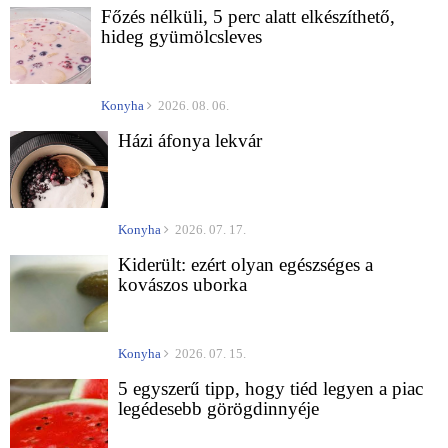
Főzés nélküli, 5 perc alatt elkészíthető,
hideg gyümölcsleves
Konyha
2026. 08. 06.
Házi áfonya lekvár
Konyha
2026. 07. 17.
Kiderült: ezért olyan egészséges a
kovászos uborka
Konyha
2026. 07. 15.
5 egyszerű tipp, hogy tiéd legyen a piac
legédesebb görögdinnyéje