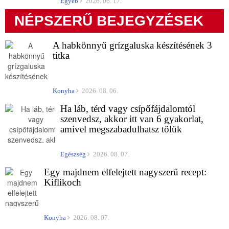
Egyéb
2026. 06. 17.
NÉPSZERŰ BEJEGYZÉSEK
A habkönnyű grízgaluska készítésének 3
titka
Konyha
2026. 08. 06.
Ha láb, térd vagy csípőfájdalomtól
szenvedsz, akkor itt van 6 gyakorlat,
amivel megszabadulhatsz tőlük
Egészség
2026. 08. 07.
Egy majdnem elfelejtett nagyszerű recept:
Kiflikoch
Konyha
2026. 08. 07.