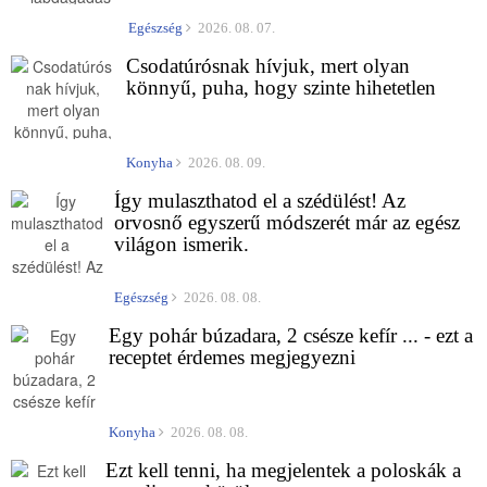
Egészség
2026. 08. 07.
Csodatúrósnak hívjuk, mert olyan
könnyű, puha, hogy szinte hihetetlen
Konyha
2026. 08. 09.
Így mulaszthatod el a szédülést! Az
orvosnő egyszerű módszerét már az egész
világon ismerik.
Egészség
2026. 08. 08.
Egy pohár búzadara, 2 csésze kefír ... - ezt a
receptet érdemes megjegyezni
Konyha
2026. 08. 08.
Ezt kell tenni, ha megjelentek a poloskák a