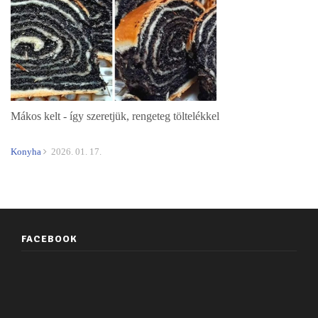
Mákos kelt - így szeretjük, rengeteg töltelékkel
Konyha
2026. 01. 17.
FACEBOOK