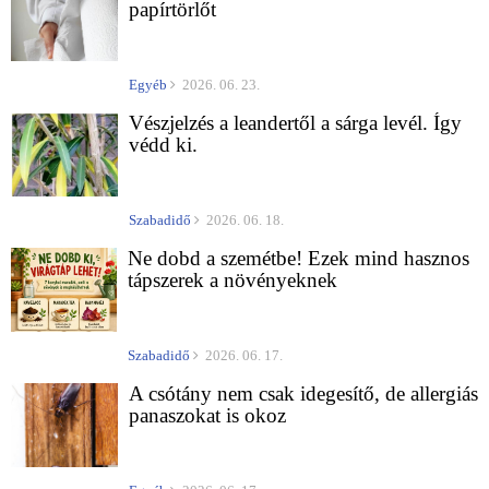
papírtörlőt
Egyéb
2026. 06. 23.
Vészjelzés a leandertől a sárga levél. Így
védd ki.
Szabadidő
2026. 06. 18.
Ne dobd a szemétbe! Ezek mind hasznos
tápszerek a növényeknek
Szabadidő
2026. 06. 17.
A csótány nem csak idegesítő, de allergiás
panaszokat is okoz