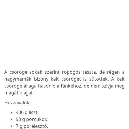
A csöröge sokak szerint ropogós tészta, de régen a
nagymamák bizony kelt csörögét is sütöttek. A kelt
csöröge állaga hasonló a fánkéhoz, de nem szívja meg
magát olajjal.
Hozzávalók:
400 g liszt,
90 g porcukor,
7 g porélesztő,