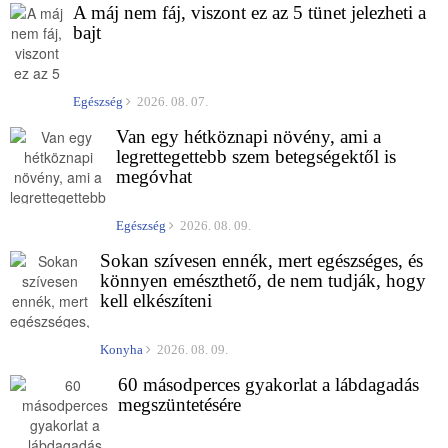
A máj nem fáj, viszont ez az 5 tünet jelezheti a
bajt
Egészség
2026. 08. 07.
Van egy hétköznapi növény, ami a
legrettegettebb szem betegségektől is
megóvhat
Egészség
2026. 08. 09.
Sokan szívesen ennék, mert egészséges, és
könnyen emészthető, de nem tudják, hogy
kell elkészíteni
Konyha
2026. 08. 09.
60 másodperces gyakorlat a lábdagadás
megszüntetésére