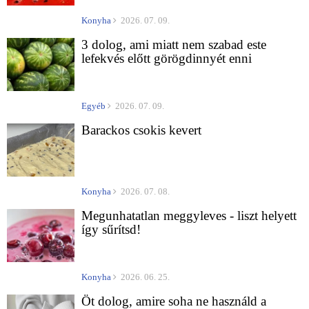
Konyha
2026. 07. 09.
3 dolog, ami miatt nem szabad este
lefekvés előtt görögdinnyét enni
Egyéb
2026. 07. 09.
Barackos csokis kevert
Konyha
2026. 07. 08.
Megunhatatlan meggyleves - liszt helyett
így sűrítsd!
Konyha
2026. 06. 25.
Öt dolog, amire soha ne használd a