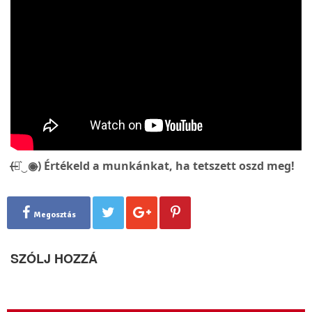
(̶◉͛‿◉̶) Értékeld a munkánkat, ha tetszett oszd meg!
Megosztás
SZÓLJ HOZZÁ