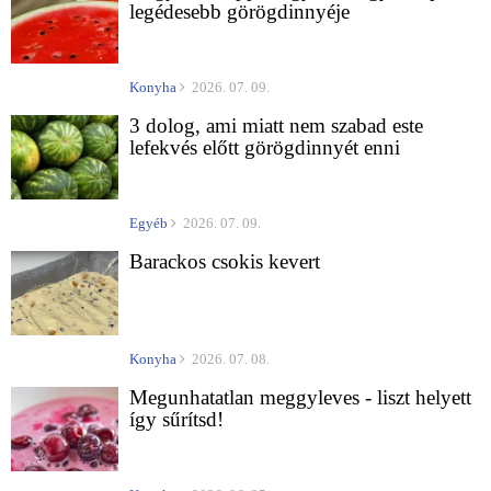
legédesebb görögdinnyéje
Konyha
2026. 07. 09.
3 dolog, ami miatt nem szabad este
lefekvés előtt görögdinnyét enni
Egyéb
2026. 07. 09.
Barackos csokis kevert
Konyha
2026. 07. 08.
Megunhatatlan meggyleves - liszt helyett
így sűrítsd!