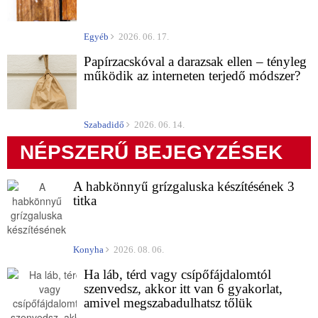
Egyéb
2026. 06. 17.
Papírzacskóval a darazsak ellen – tényleg
működik az interneten terjedő módszer?
Szabadidő
2026. 06. 14.
NÉPSZERŰ BEJEGYZÉSEK
A habkönnyű grízgaluska készítésének 3
titka
Konyha
2026. 08. 06.
Ha láb, térd vagy csípőfájdalomtól
szenvedsz, akkor itt van 6 gyakorlat,
amivel megszabadulhatsz tőlük