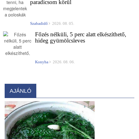
paradicsom körül
Szabadidő
2026. 08. 05.
Főzés nélküli, 5 perc alatt elkészíthető,
hideg gyümölcsleves
Konyha
2026. 08. 06.
AJÁNLÓ