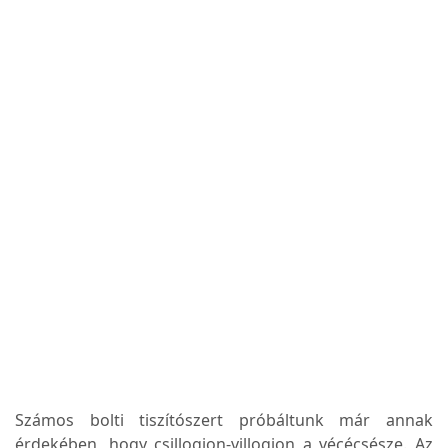
Számos bolti tiszítószert próbáltunk már annak
érdekében, hogy csillogjon-villogjon a vécécsésze. Az