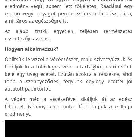
eredmény végül sosem lett tökéletes. Ráadásul egy
csomó vegyi anyagot permeteztünk a fürdőszobába,
ami káros az egészségre is.
Az alábbi trükk egyetlen, teljesen természetes
összetevője az ecet.
Hogyan alkalmazzuk?
Öblítsük le vízzel a vécécsészét, majd szivattyúzzuk és
töröljük ki a fölösleges vizet a tartályból, és öntsünk
bele egy üveg ecetet. Ezután azokra a részekre, ahol
több a szennyeződés, tegyünk egy-egy ecettel jól
átitatott papírtörlőt.
A végén még a vécékefével sikáljuk át az egész
felületet. Néhány perc múlva látni fogjuk a csillogó
eredményt.