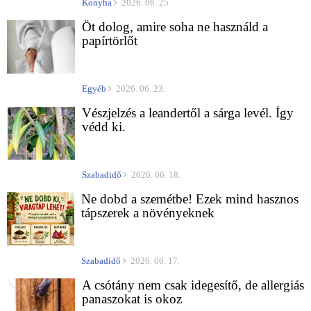
Konyha
2026. 06. 25.
Öt dolog, amire soha ne használd a
papírtörlőt
Egyéb
2026. 06. 23.
Vészjelzés a leandertől a sárga levél. Így
védd ki.
Szabadidő
2026. 06. 18.
Ne dobd a szemétbe! Ezek mind hasznos
tápszerek a növényeknek
Szabadidő
2026. 06. 17.
A csótány nem csak idegesítő, de allergiás
panaszokat is okoz