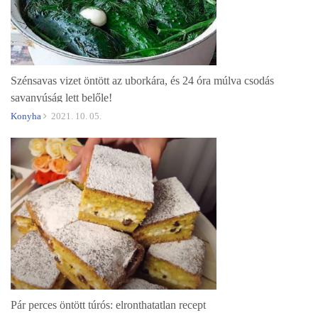
Szénsavas vizet öntött az uborkára, és 24 óra múlva csodás
savanyúság lett belőle!
Konyha
2021. 10. 05.
Pár perces öntött túrós: elronthatatlan recept