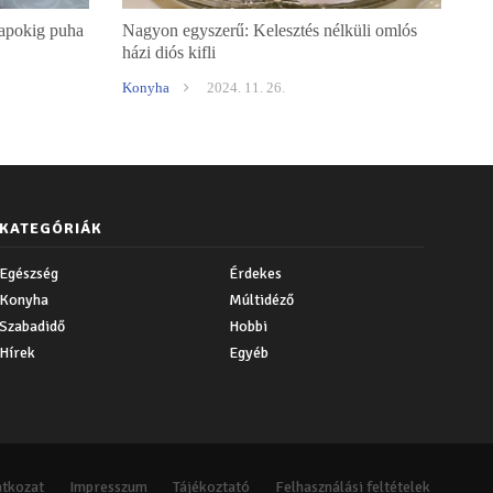
napokig puha
Nagyon egyszerű: Kelesztés nélküli omlós
házi diós kifli
Konyha
2024. 11. 26.
KATEGÓRIÁK
Egészség
Érdekes
Konyha
Múltidéző
Szabadidő
Hobbi
Hírek
Egyéb
atkozat
Impresszum
Tájékoztató
Felhasználási feltételek