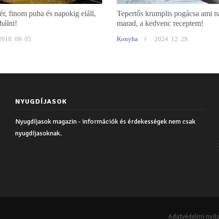
r, finom puha és napokig eláll,
Tepertős krumplis pogácsa ami 
bálni!
marad, a kedvenc receptem!
2018. 09. 05.
Konyha
2024. 12. 29.
NYUGDÍJASOK
Nyugdíjasok magazin - információk és érdekességek nem csak
nyugdíjasoknak.
Adatvédelmi nyil