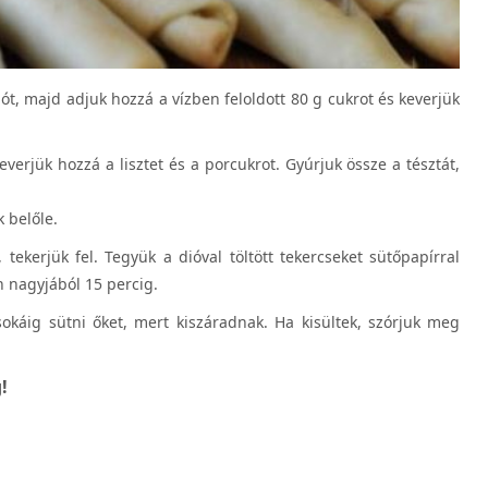
diót, majd adjuk hozzá a vízben feloldott 80 g cukrot és keverjük
Keverjük hozzá a lisztet és a porcukrot. Gyúrjuk össze a tésztát,
 belőle.
 tekerjük fel. Tegyük a dióval töltött tekercseket sütőpapírral
n nagyjából 15 percig.
okáig sütni őket, mert kiszáradnak. Ha kisültek, szórjuk meg
!