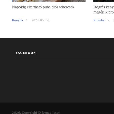
Napokig eltartható puha diós tekercsek
Bögrés kenyé
megéri kipró
Konyha
2023. 05. 14.
Konyha
FACEBOOK
2026. Copyright © Nyugdíjasok