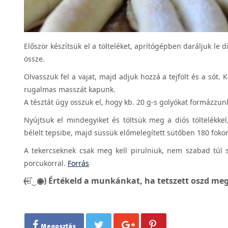
Először készítsük el a tölteléket, aprítógépben daráljuk le 
össze.
Olvasszuk fel a vajat, majd adjuk hozzá a tejfölt és a sót. 
rugalmas masszát kapunk.
A tésztát úgy osszuk el, hogy kb. 20 g-s golyókat formázzunk
Nyújtsuk el mindegyiket és töltsük meg a diós töltelékkel,
bélelt tepsibe, majd süssük előmelegített sütőben 180 foko
A tekercseknek csak meg kell pirulniuk, nem szabad túl s
porcukorral.
Forrás
(̶◉͛‿◉̶) Értékeld a munkánkat, ha tetszett oszd meg
Megosztás