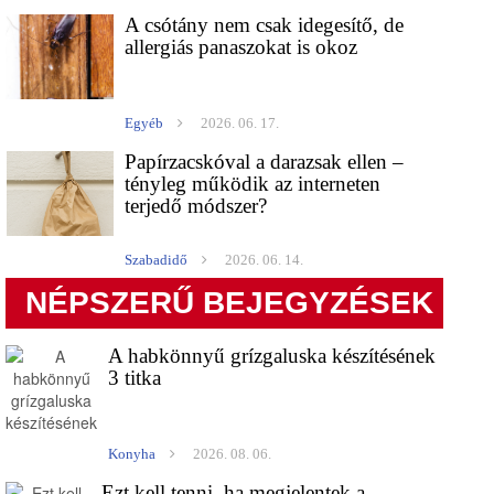
A csótány nem csak idegesítő, de
allergiás panaszokat is okoz
Egyéb
2026. 06. 17.
Papírzacskóval a darazsak ellen –
tényleg működik az interneten
terjedő módszer?
Szabadidő
2026. 06. 14.
NÉPSZERŰ BEJEGYZÉSEK
A habkönnyű grízgaluska készítésének
3 titka
Konyha
2026. 08. 06.
Ezt kell tenni, ha megjelentek a