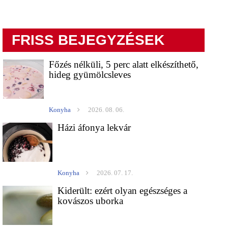
FRISS BEJEGYZÉSEK
Főzés nélküli, 5 perc alatt elkészíthető,
hideg gyümölcsleves
Konyha
2026. 08. 06.
Házi áfonya lekvár
Konyha
2026. 07. 17.
Kiderült: ezért olyan egészséges a
kovászos uborka