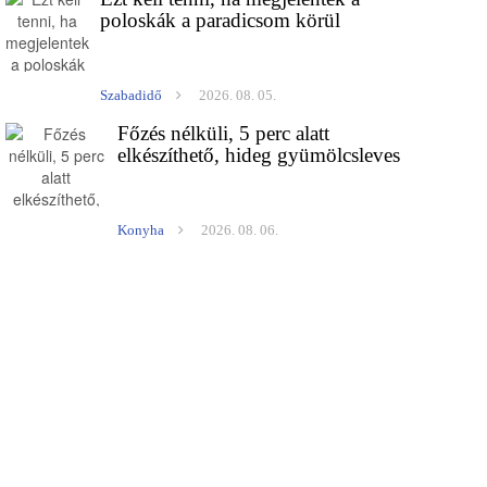
poloskák a paradicsom körül
Szabadidő
2026. 08. 05.
Főzés nélküli, 5 perc alatt
elkészíthető, hideg gyümölcsleves
Konyha
2026. 08. 06.