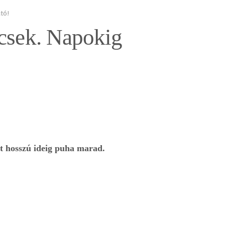
tó!
rcsek. Napokig
rt hosszú ideig puha marad.