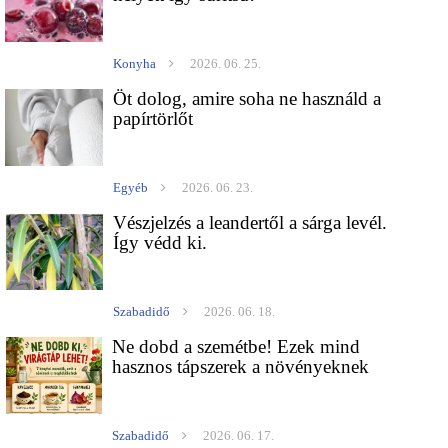
Konyha
2026. 06. 25.
Öt dolog, amire soha ne használd a
papírtörlőt
Egyéb
2026. 06. 23.
Vészjelzés a leandertől a sárga levél.
Így védd ki.
Szabadidő
2026. 06. 18.
Ne dobd a szemétbe! Ezek mind
hasznos tápszerek a növényeknek
Szabadidő
2026. 06. 17.