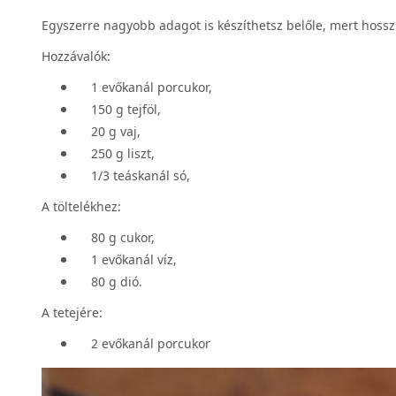
Egyszerre nagyobb adagot is készíthetsz belőle, mert hos
Hozzávalók:
1 evőkanál porcukor,
150 g tejföl,
20 g vaj,
250 g liszt,
1/3 teáskanál só,
A töltelékhez:
80 g cukor,
1 evőkanál víz,
80 g dió.
A tetejére:
2 evőkanál porcukor