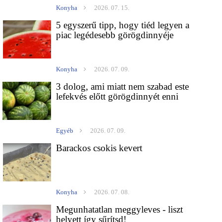
Konyha
2026. 07. 15.
5 egyszerű tipp, hogy tiéd legyen a
piac legédesebb görögdinnyéje
Konyha
2026. 07. 09.
3 dolog, ami miatt nem szabad este
lefekvés előtt görögdinnyét enni
Egyéb
2026. 07. 09.
Barackos csokis kevert
Konyha
2026. 07. 08.
Megunhatatlan meggyleves - liszt
helyett így sűrítsd!