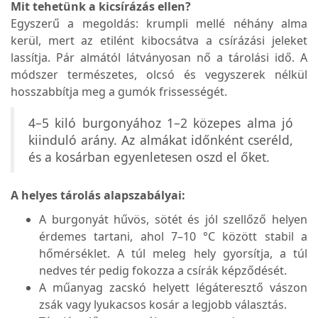
Mit tehetünk a kicsírázás ellen?
Egyszerű a megoldás: krumpli mellé néhány alma
kerül, mert az etilént kibocsátva a csírázási jeleket
lassítja. Pár almától látványosan nő a tárolási idő. A
módszer természetes, olcsó és vegyszerek nélkül
hosszabbítja meg a gumók frissességét.
4–5 kiló burgonyához 1–2 közepes alma jó
kiinduló arány. Az almákat időnként cseréld,
és a kosárban egyenletesen oszd el őket.
A helyes tárolás alapszabályai:
A burgonyát hűvös, sötét és jól szellőző helyen
érdemes tartani, ahol 7–10 °C között stabil a
hőmérséklet. A túl meleg hely gyorsítja, a túl
nedves tér pedig fokozza a csírák képződését.
A műanyag zacskó helyett légáteresztő vászon
zsák vagy lyukacsos kosár a legjobb választás.