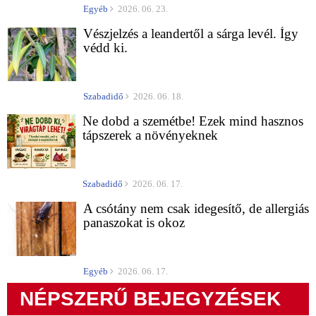
Egyéb
2026. 06. 23.
Vészjelzés a leandertől a sárga levél. Így
védd ki.
Szabadidő
2026. 06. 18.
Ne dobd a szemétbe! Ezek mind hasznos
tápszerek a növényeknek
Szabadidő
2026. 06. 17.
A csótány nem csak idegesítő, de allergiás
panaszokat is okoz
Egyéb
2026. 06. 17.
NÉPSZERŰ BEJEGYZÉSEK