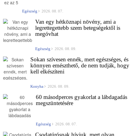
Egészség
2026. 08. 07.
Van egy hétköznapi növény, ami a
legrettegettebb szem betegségektől is
megóvhat
Egészség
2026. 08. 09.
Sokan szívesen ennék, mert egészséges, és
könnyen emészthető, de nem tudják, hogy
kell elkészíteni
Konyha
2026. 08. 09.
60 másodperces gyakorlat a lábdagadás
megszüntetésére
Egészség
2026. 08. 07.
Csodatúrósnak hívjuk, mert olyan