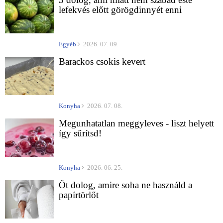
lefekvés előtt görögdinnyét enni
Egyéb
2026. 07. 09.
Barackos csokis kevert
Konyha
2026. 07. 08.
Megunhatatlan meggyleves - liszt helyett
így sűrítsd!
Konyha
2026. 06. 25.
Öt dolog, amire soha ne használd a
papírtörlőt