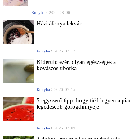
Konyha
2026. 08. 06.
Házi áfonya lekvár
Konyha
2026. 07. 17.
Kiderült: ezért olyan egészséges a
kovászos uborka
Konyha
2026. 07. 15.
5 egyszerű tipp, hogy tiéd legyen a piac
legédesebb görögdinnyéje
Konyha
2026. 07. 09.
3 dolog, ami miatt nem szabad este