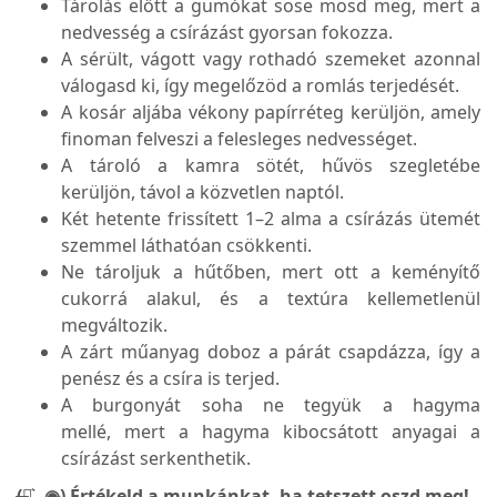
Tárolás előtt a gumókat sose mosd meg, mert a
nedvesség a csírázást gyorsan fokozza.
A sérült, vágott vagy rothadó szemeket azonnal
válogasd ki, így megelőzöd a romlás terjedését.
A kosár aljába vékony papírréteg kerüljön, amely
finoman felveszi a felesleges nedvességet.
A tároló a kamra sötét, hűvös szegletébe
kerüljön, távol a közvetlen naptól.
Két hetente frissített 1–2 alma a csírázás ütemét
szemmel láthatóan csökkenti.
Ne tároljuk a hűtőben, mert ott a keményítő
cukorrá alakul, és a textúra kellemetlenül
megváltozik.
A zárt műanyag doboz a párát csapdázza, így a
penész és a csíra is terjed.
A burgonyát soha ne tegyük a hagyma
mellé, mert a hagyma kibocsátott anyagai a
csírázást serkenthetik.
(̶◉͛‿◉̶) Értékeld a munkánkat, ha tetszett oszd meg!