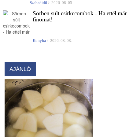
Szabadidő
2026. 08. 05.
Sörben sült csirkecombok - Ha ettél már
finomat!
Konyha
2026. 08. 08.
AJÁNLÓ