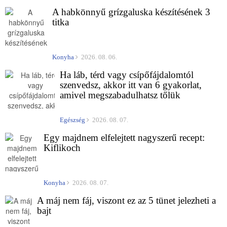
A habkönnyű grízgaluska készítésének 3
titka
Konyha
2026. 08. 06.
Ha láb, térd vagy csípőfájdalomtól
szenvedsz, akkor itt van 6 gyakorlat,
amivel megszabadulhatsz tőlük
Egészség
2026. 08. 07.
Egy majdnem elfelejtett nagyszerű recept:
Kiflikoch
Konyha
2026. 08. 07.
A máj nem fáj, viszont ez az 5 tünet jelezheti a
bajt