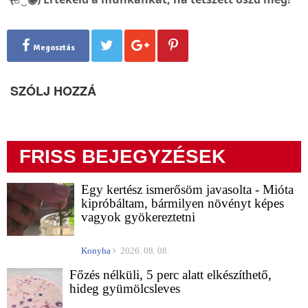
Megosztás
SZÓLJ HOZZÁ
FRISS BEJEGYZÉSEK
Egy kertész ismerősöm javasolta - Mióta
kipróbáltam, bármilyen növényt képes
vagyok gyökereztetni
Konyha
2026. 08. 08.
Főzés nélküli, 5 perc alatt elkészíthető,
hideg gyümölcsleves