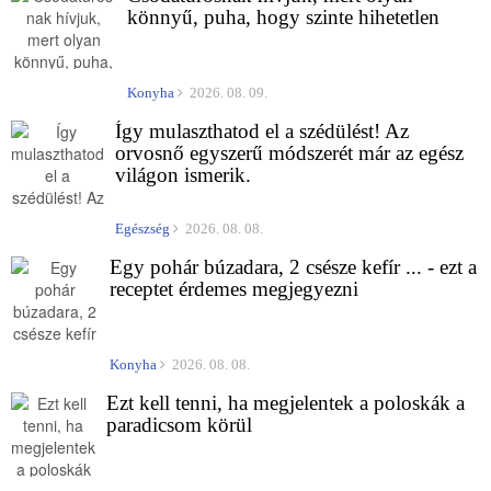
könnyű, puha, hogy szinte hihetetlen
Konyha
2026. 08. 09.
Így mulaszthatod el a szédülést! Az
orvosnő egyszerű módszerét már az egész
világon ismerik.
Egészség
2026. 08. 08.
Egy pohár búzadara, 2 csésze kefír ... - ezt a
receptet érdemes megjegyezni
Konyha
2026. 08. 08.
Ezt kell tenni, ha megjelentek a poloskák a
paradicsom körül