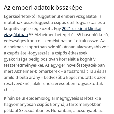
Az emberi adatok összképe
Egérkísérletektől függetlenül emberi vizsgálatok is
mutatnak összefüggést a csípős étel-fogyasztás és a
kognitív egészség között. Egy
2021-es kínai klinikai
vizsgálatban
55 Alzheimer-beteget és 55 hasonló korú,
egészséges kontrollszemélyt hasonlítottak össze. Az
Alzheimer-csoportban szignifikánsan alacsonyabb volt
a csípős étel-fogyasztás, a csípős étkezések
gyakorisága pedig pozitívan korrelált a kognitív
teszteredményekkel. Az agy-gerincvelői folyadékban
mért Alzheimer-biomarkerek – a foszforilált Tau és az
amiloid-béta arány – kedvezőbb képet mutattak azon
résztvevőknél, akik rendszeresebben fogyasztottak
chilit.
Kínán belül epidemiológiai megfigyelés is létezik: a
hagyományosan csípős konyhájú tartományokban,
például Szecsuánban és Hunanban, alacsonyabb az