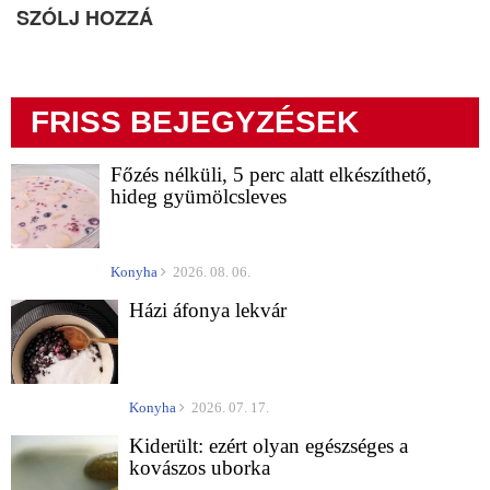
SZÓLJ HOZZÁ
FRISS BEJEGYZÉSEK
Főzés nélküli, 5 perc alatt elkészíthető,
hideg gyümölcsleves
Konyha
2026. 08. 06.
Házi áfonya lekvár
Konyha
2026. 07. 17.
Kiderült: ezért olyan egészséges a
kovászos uborka