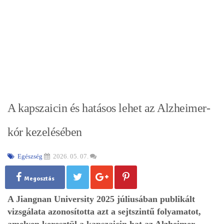
A kapszaicin és hatásos lehet az Alzheimer-
kór kezelésében
Egészség
2026. 05. 07.
Megosztás
A Jiangnan University 2025 júliusában publikált
vizsgálata azonosította azt a sejtszintű folyamatot,
amelyen keresztül a kapszaicin hat az Alzheimer-