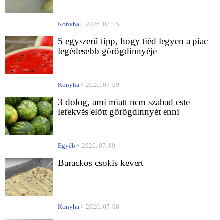
Konyha
2026. 07. 15.
5 egyszerű tipp, hogy tiéd legyen a piac
legédesebb görögdinnyéje
Konyha
2026. 07. 09.
3 dolog, ami miatt nem szabad este
lefekvés előtt görögdinnyét enni
Egyéb
2026. 07. 09.
Barackos csokis kevert
Konyha
2026. 07. 08.