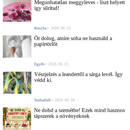
Megunhatatlan meggyleves - liszt helyett
így sűrítsd!
Konyha
2026. 06. 25.
Öt dolog, amire soha ne használd a
papírtörlőt
Egyéb
2026. 06. 23.
Vészjelzés a leandertől a sárga levél. Így
védd ki.
Szabadidő
2026. 06. 18.
Ne dobd a szemétbe! Ezek mind hasznos
tápszerek a növényeknek