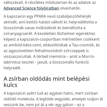
változásait. A részletes módszertan és az adatok az
Advanced Science folyóiratban
olvashatók.
A kapszaicin egy PPARA nevű szabályozófehérjét
aktivált, ami kettős hatást váltott ki: helyreállította a
lizoszómák savas működését és beindította a
zsíranyagcserét. A kezeletlen Alzheimer-egerekhez
képest a kapszaicin-csoportban mérhetően csökkent
az amiloid-béta-szint, eltávolítódtak a Tau-csomók, és
az agyszövetben felhalmozódott zsírcseppek is
visszaszorultak. A térbeli memória – amit a Morris-
labirintus tesztel – javult, a lizoszomális funkció
helyreállt.
A zsírban oldódás mint belépési
kulcs
A kapszaicin azért tud az agyban hatni, mert zsírban
oldódó molekula. A legtöbb vegyület, amelyet szájon át
veszünk be, nem jut át a vér-agy gáton – ez a