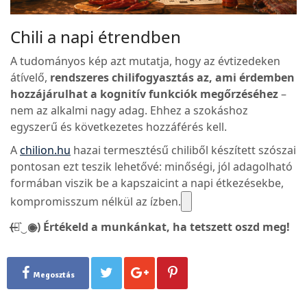
Chili a napi étrendben
A tudományos kép azt mutatja, hogy az évtizedeken
átívelő,
rendszeres chilifogyasztás az, ami érdemben
hozzájárulhat a kognitív funkciók megőrzéséhez
–
nem az alkalmi nagy adag. Ehhez a szokáshoz
egyszerű és következetes hozzáférés kell.
A
chilion.hu
hazai termesztésű chiliből készített szószai
pontosan ezt teszik lehetővé: minőségi, jól adagolható
formában viszik be a kapszaicint a napi étkezésekbe,
kompromisszum nélkül az ízben.
(̶◉͛‿◉̶) Értékeld a munkánkat, ha tetszett oszd meg!
Megosztás