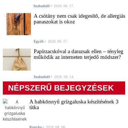
Szabadidő
2026. 06. 17.
A csótány nem csak idegesítő, de allergiás
panaszokat is okoz
Egyéb
2026. 06. 17.
Papírzacskóval a darazsak ellen – tényleg
működik az interneten terjedő módszer?
Szabadidő
2026. 06. 14.
NÉPSZERŰ BEJEGYZÉSEK
A habkönnyű grízgaluska készítésének 3
titka
Konyha
2026. 08. 06.