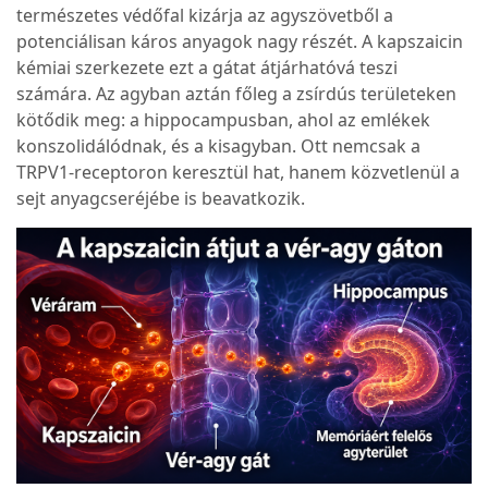
természetes védőfal kizárja az agyszövetből a
potenciálisan káros anyagok nagy részét. A kapszaicin
kémiai szerkezete ezt a gátat átjárhatóvá teszi
számára. Az agyban aztán főleg a zsírdús területeken
kötődik meg: a hippocampusban, ahol az emlékek
konszolidálódnak, és a kisagyban. Ott nemcsak a
TRPV1-receptoron keresztül hat, hanem közvetlenül a
sejt anyagcseréjébe is beavatkozik.