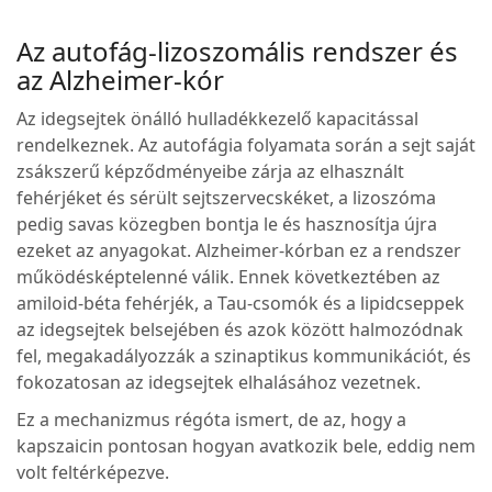
Az autofág-lizoszomális rendszer és
az Alzheimer-kór
Az idegsejtek önálló hulladékkezelő kapacitással
rendelkeznek. Az autofágia folyamata során a sejt saját
zsákszerű képződményeibe zárja az elhasznált
fehérjéket és sérült sejtszervecskéket, a lizoszóma
pedig savas közegben bontja le és hasznosítja újra
ezeket az anyagokat. Alzheimer-kórban ez a rendszer
működésképtelenné válik. Ennek következtében az
amiloid-béta fehérjék, a Tau-csomók és a lipidcseppek
az idegsejtek belsejében és azok között halmozódnak
fel, megakadályozzák a szinaptikus kommunikációt, és
fokozatosan az idegsejtek elhalásához vezetnek.
Ez a mechanizmus régóta ismert, de az, hogy a
kapszaicin pontosan hogyan avatkozik bele, eddig nem
volt feltérképezve.