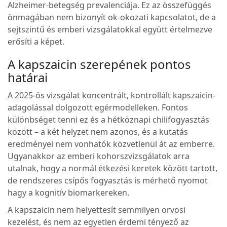
Alzheimer-betegség prevalenciája. Ez az összefüggés
önmagában nem bizonyít ok-okozati kapcsolatot, de a
sejtszintű és emberi vizsgálatokkal együtt értelmezve
erősíti a képet.
A kapszaicin szerepének pontos
határai
A 2025-ös vizsgálat koncentrált, kontrollált kapszaicin-
adagolással dolgozott egérmodelleken. Fontos
különbséget tenni ez és a hétköznapi chilifogyasztás
között – a két helyzet nem azonos, és a kutatás
eredményei nem vonhatók közvetlenül át az emberre.
Ugyanakkor az emberi kohorszvizsgálatok arra
utalnak, hogy a normál étkezési keretek között tartott,
de rendszeres csípős fogyasztás is mérhető nyomot
hagy a kognitív biomarkereken.
A kapszaicin nem helyettesít semmilyen orvosi
kezelést, és nem az egyetlen érdemi tényező az