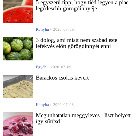
5 egyszerű tipp, hogy tiéd legyen a piac
legédesebb görögdinnyéje
Konyha
2026. 07. 09.
3 dolog, ami miatt nem szabad este
lefekvés előtt görögdinnyét enni
Egyéb
2026. 07. 09.
Barackos csokis kevert
Konyha
2026. 07. 08.
Megunhatatlan meggyleves - liszt helyett
így sűrítsd!