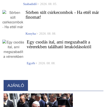
Szabadidő
2026. 08. 05.
Sörben sült csirkecombok - Ha ettél már
finomat!
Konyha
2026. 08. 08.
Egy csodás ital, ami megszabadít a
vérerekben található lerakódásoktól
Egyéb
2026. 08. 08.
AJÁNLÓ