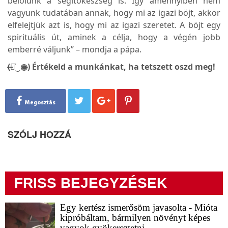
belőlünk a segítőkészség is. Így amennyiben nem
vagyunk tudatában annak, hogy mi az igazi böjt, akkor
elfelejtjük azt is, hogy mi az igazi szeretet. A böjt egy
spirituális út, aminek a célja, hogy a végén jobb
emberré váljunk” – mondja a pápa.
(̶◉͛‿◉̶) Értékeld a munkánkat, ha tetszett oszd meg!
Megosztás
SZÓLJ HOZZÁ
FRISS BEJEGYZÉSEK
Egy kertész ismerősöm javasolta - Mióta
kipróbáltam, bármilyen növényt képes
vagyok gyökereztetni