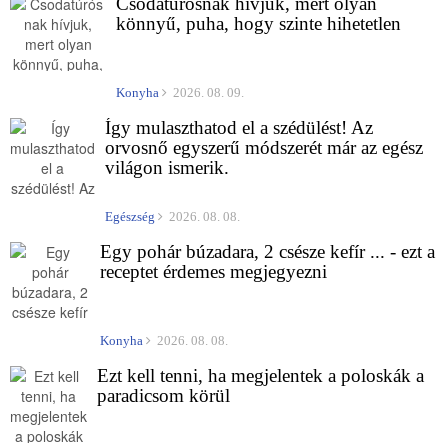
Csodatúrósnak hívjuk, mert olyan
könnyű, puha, hogy szinte hihetetlen
Konyha
2026. 08. 09.
Így mulaszthatod el a szédülést! Az
orvosnő egyszerű módszerét már az egész
világon ismerik.
Egészség
2026. 08. 08.
Egy pohár búzadara, 2 csésze kefír ... - ezt a
receptet érdemes megjegyezni
Konyha
2026. 08. 08.
Ezt kell tenni, ha megjelentek a poloskák a
paradicsom körül