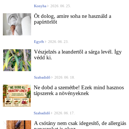
Konyha
2026. 06. 25.
Öt dolog, amire soha ne használd a
papírtörlőt
Egyéb
2026. 06. 23.
Vészjelzés a leandertől a sárga levél. Így
védd ki.
Szabadidő
2026. 06. 18.
Ne dobd a szemétbe! Ezek mind hasznos
tápszerek a növényeknek
Szabadidő
2026. 06. 17.
A csótány nem csak idegesítő, de allergiás
panaszokat is okoz