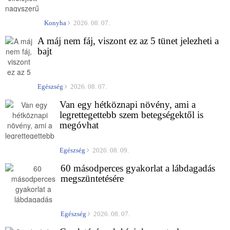
Konyha
2026. 08. 07.
A máj nem fáj, viszont ez az 5 tünet jelezheti a
bajt
Egészség
2026. 08. 07.
Van egy hétköznapi növény, ami a
legrettegettebb szem betegségektől is
megóvhat
Egészség
2026. 08. 09.
60 másodperces gyakorlat a lábdagadás
megszüntetésére
Egészség
2026. 08. 07.