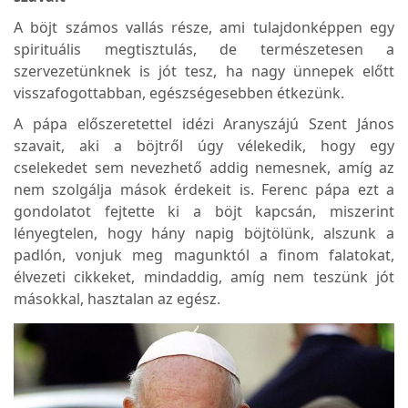
A böjt számos vallás része, ami tulajdonképpen egy
spirituális megtisztulás, de természetesen a
szervezetünknek is jót tesz, ha nagy ünnepek előtt
visszafogottabban, egészségesebben étkezünk.
A pápa előszeretettel idézi Aranyszájú Szent János
szavait, aki a böjtről úgy vélekedik, hogy egy
cselekedet sem nevezhető addig nemesnek, amíg az
nem szolgálja mások érdekeit is. Ferenc pápa ezt a
gondolatot fejtette ki a böjt kapcsán, miszerint
lényegtelen, hogy hány napig böjtölünk, alszunk a
padlón, vonjuk meg magunktól a finom falatokat,
élvezeti cikkeket, mindaddig, amíg nem teszünk jót
másokkal, hasztalan az egész.