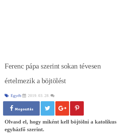
Ferenc pápa szerint sokan tévesen
értelmezik a böjtölést
Egyéb
2019. 03. 28.
Megosztás
Olvasd el, hogy miként kell böjtölni a katolikus
egyházfő szerint.