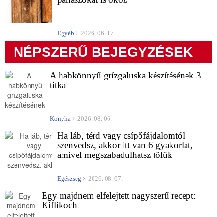
Egyéb
2026. 06. 17.
NÉPSZERŰ BEJEGYZÉSEK
A habkönnyű grízgaluska készítésének 3
titka
Konyha
2026. 08. 06.
Ha láb, térd vagy csípőfájdalomtól
szenvedsz, akkor itt van 6 gyakorlat,
amivel megszabadulhatsz tőlük
Egészség
2026. 08. 07.
Egy majdnem elfelejtett nagyszerű recept:
Kiflikoch