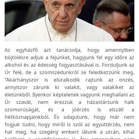
Az egyházfő azt tanácsolja, hogy amennyiben
böjtölésre adjuk a fejünket, hagyjunk fel egy időre az
alkohol és az édesség fogyasztásával is. Forduljunk az
Úr felé, de a szomszédunkról se feledkezzünk meg.
“Akárhányszor is eluralkodik rajtunk az önzés,
annyiszor zárunk ki valakit, vagy valakiket az
életünkből. Ilyenkor képtelenek vagyunk meghallani az
Úr szavát, nem érezzük a házastársunk halk
szomorúságát, és a jóérzés is elszáll a
hétköznapjainkból. És odajutunk, hogy már nem
fogjuk tudni, hogy miről is szól az együttérzés, nem
hat meg, ha szegény embert látunk a utcán, kihal