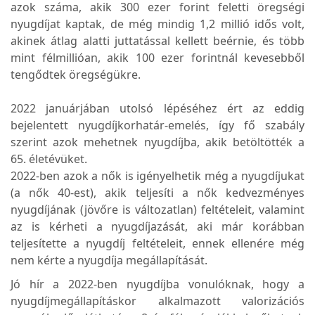
azok száma, akik 300 ezer forint feletti öregségi
nyugdíjat kaptak, de még mindig 1,2 millió idős volt,
akinek átlag alatti juttatással kellett beérnie, és több
mint félmillióan, akik 100 ezer forintnál kevesebből
tengődtek öregségükre.
2022 januárjában utolsó lépéséhez ért az eddig
bejelentett nyugdíjkorhatár-emelés, így fő szabály
szerint azok mehetnek nyugdíjba, akik betöltötték a
65. életévüket.
2022-ben azok a nők is igényelhetik még a nyugdíjukat
(a nők 40-est), akik teljesíti a nők kedvezményes
nyugdíjának (jövőre is változatlan) feltételeit, valamint
az is kérheti a nyugdíjazását, aki már korábban
teljesítette a nyugdíj feltételeit, ennek ellenére még
nem kérte a nyugdíja megállapítását.
Jó hír a 2022-ben nyugdíjba vonulóknak, hogy a
nyugdíjmegállapításkor alkalmazott valorizációs