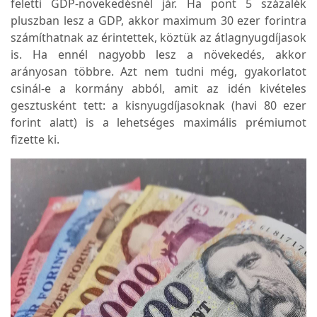
feletti GDP-növekedésnél jár. Ha pont 5 százalék
pluszban lesz a GDP, akkor maximum 30 ezer forintra
számíthatnak az érintettek, köztük az átlagnyugdíjasok
is. Ha ennél nagyobb lesz a növekedés, akkor
arányosan többre. Azt nem tudni még, gyakorlatot
csinál-e a kormány abból, amit az idén kivételes
gesztusként tett: a kisnyugdíjasoknak (havi 80 ezer
forint alatt) is a lehetséges maximális prémiumot
fizette ki.