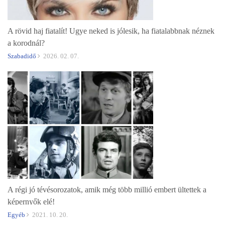
A rövid haj fiatalít! Ugye neked is jólesik, ha fiatalabbnak néznek
a korodnál?
Szabadidő
2026. 02. 07.
A régi jó tévésorozatok, amik még több millió embert ültettek a
képernyők elé!
Egyéb
2021. 10. 20.