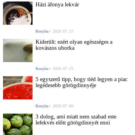
Házi áfonya lekvár
Konyha
2026. 07. 17.
Kiderült: ezért olyan egészséges a
kovászos uborka
Konyha
2026. 07. 15.
5 egyszerű tipp, hogy tiéd legyen a piac
legédesebb görögdinnyéje
Konyha
2026. 07. 09.
3 dolog, ami miatt nem szabad este
lefekvés előtt görögdinnyét enni