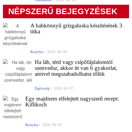
NÉPSZERŰ BEJEGYZÉSEK
A habkönnyű grízgaluska készítésének 3
titka
Konyha
2026. 08. 06.
Ha láb, térd vagy csípőfájdalomtól
szenvedsz, akkor itt van 6 gyakorlat,
amivel megszabadulhatsz tőlük
Egészség
2026. 08. 07.
Egy majdnem elfelejtett nagyszerű recept:
Kiflikoch
Konyha
2026. 08. 07.