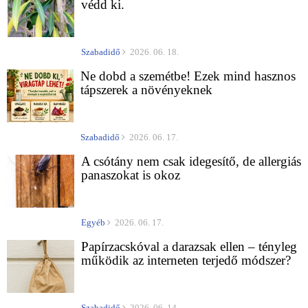
védd ki.
Szabadidő
2026. 06. 18.
Ne dobd a szemétbe! Ezek mind hasznos
tápszerek a növényeknek
Szabadidő
2026. 06. 17.
A csótány nem csak idegesítő, de allergiás
panaszokat is okoz
Egyéb
2026. 06. 17.
Papírzacskóval a darazsak ellen – tényleg
működik az interneten terjedő módszer?
Szabadidő
2026. 06. 14.