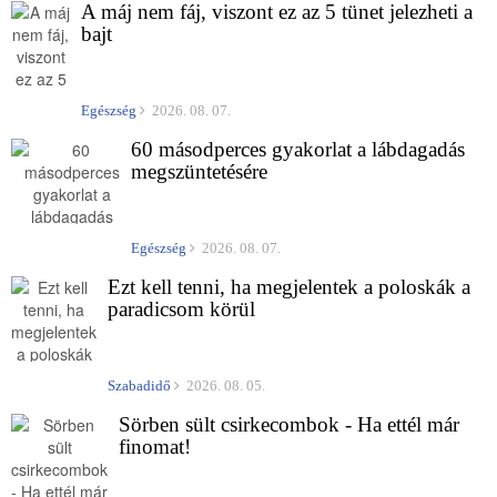
A máj nem fáj, viszont ez az 5 tünet jelezheti a
bajt
Egészség
2026. 08. 07.
60 másodperces gyakorlat a lábdagadás
megszüntetésére
Egészség
2026. 08. 07.
Ezt kell tenni, ha megjelentek a poloskák a
paradicsom körül
Szabadidő
2026. 08. 05.
Sörben sült csirkecombok - Ha ettél már
finomat!