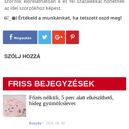
szorzók előreláthatóan 8 és fél százalékkal nőhetnek
az idei szorzókhoz képest.
(̶◉͛‿◉̶) Értékeld a munkánkat, ha tetszett oszd meg!
Megosztás
SZÓLJ HOZZÁ
FRISS BEJEGYZÉSEK
Főzés nélküli, 5 perc alatt elkészíthető,
hideg gyümölcsleves
Konyha
2026. 08. 06.