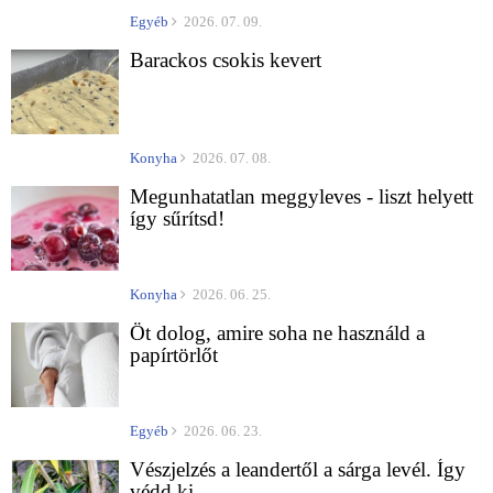
Egyéb
2026. 07. 09.
Barackos csokis kevert
Konyha
2026. 07. 08.
Megunhatatlan meggyleves - liszt helyett
így sűrítsd!
Konyha
2026. 06. 25.
Öt dolog, amire soha ne használd a
papírtörlőt
Egyéb
2026. 06. 23.
Vészjelzés a leandertől a sárga levél. Így
védd ki.