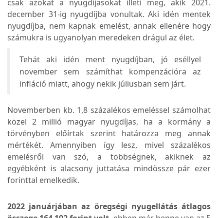
csak azokat a nyugdíjasokat illeti meg, akik 2021.
december 31-ig nyugdíjba vonultak. Aki idén mentek
nyugdíjba, nem kapnak emelést, annak ellenére hogy
számukra is ugyanolyan meredeken drágul az élet.
Tehát aki idén ment nyugdíjban, jó eséllyel
november sem számíthat kompenzációra az
infláció miatt, ahogy nekik júliusban sem járt.
Novemberben kb. 1,8 százalékos emeléssel számolhat
közel 2 millió magyar nyugdíjas, ha a kormány a
törvényben előírtak szerint határozza meg annak
mértékét. Amennyiben így lesz, mivel százalékos
emelésről van szó, a többségnek, akiknek az
egyébként is alacsony juttatása mindössze pár ezer
forinttal emelkedik.
2022 januárjában az öregségi nyugellátás átlagos
összege 164 102 forint volt
, ebben már benne van az 5