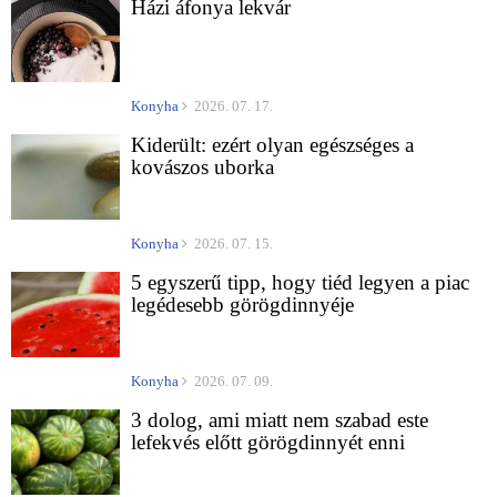
Házi áfonya lekvár
Konyha
2026. 07. 17.
Kiderült: ezért olyan egészséges a
kovászos uborka
Konyha
2026. 07. 15.
5 egyszerű tipp, hogy tiéd legyen a piac
legédesebb görögdinnyéje
Konyha
2026. 07. 09.
3 dolog, ami miatt nem szabad este
lefekvés előtt görögdinnyét enni