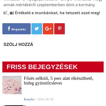
annak mértékéről szeptemberben dönt a kormány.
(̶◉͛‿◉̶) Értékeld a munkánkat, ha tetszett oszd meg!
Megosztás
SZÓLJ HOZZÁ
FRISS BEJEGYZÉSEK
Főzés nélküli, 5 perc alatt elkészíthető,
hideg gyümölcsleves
Konyha
2026. 08. 06.