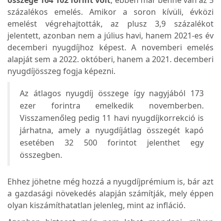
százalékos emelés. Amikor a soron kívüli, évközi
emelést végrehajtották, az plusz 3,9 százalékot
jelentett, azonban nem a július havi, hanem 2021-es év
decemberi nyugdíjhoz képest. A novemberi emelés
alapját sem a 2022. októberi, hanem a 2021. decemberi
nyugdíjösszeg fogja képezni.
Az átlagos nyugdíj összege így nagyjából 173
ezer forintra emelkedik novemberben.
Visszamenőleg pedig 11 havi nyugdíjkorrekció is
járhatna, amely a nyugdíjátlag összegét kapó
esetében 32 500 forintot jelenthet egy
összegben.
Ehhez jöhetne még hozzá a nyugdíjprémium is, bár azt
a gazdasági növekedés alapján számítják, mely éppen
olyan kiszámíthatatlan jelenleg, mint az infláció.