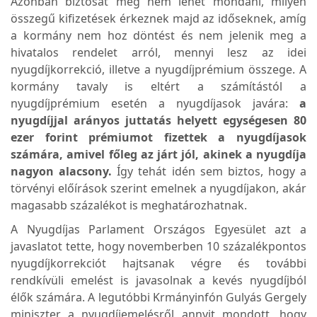
Azonban biztosat még nem lehet mondani, milyen
összegű kifizetések érkeznek majd az időseknek, amíg
a kormány nem hoz döntést és nem jelenik meg a
hivatalos rendelet arról, mennyi lesz az idei
nyugdíjkorrekció, illetve a nyugdíjprémium összege. A
kormány tavaly is eltért a számítástól a
nyugdíjprémium esetén a nyugdíjasok javára:
a
nyugdíjjal arányos juttatás helyett egységesen 80
ezer forint prémiumot fizettek a nyugdíjasok
számára, amivel főleg az járt jól, akinek a nyugdíja
nagyon alacsony.
Így tehát idén sem biztos, hogy a
törvényi előírások szerint emelnek a nyugdíjakon, akár
magasabb százalékot is meghatározhatnak.
A Nyugdíjas Parlament Országos Egyesület azt a
javaslatot tette, hogy novemberben 10 százalékpontos
nyugdíjkorrekciót hajtsanak végre és további
rendkívüli emelést is javasolnak a kevés nyugdíjból
élők számára. A legutóbbi Krmányinfón Gulyás Gergely
miniszter a nyugdíjemelésről annyit mondott, hogy