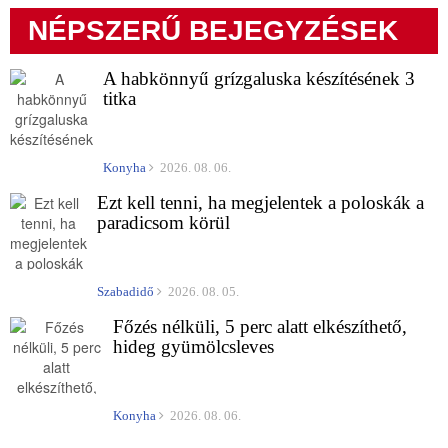
NÉPSZERŰ BEJEGYZÉSEK
A habkönnyű grízgaluska készítésének 3
titka
Konyha
2026. 08. 06.
Ezt kell tenni, ha megjelentek a poloskák a
paradicsom körül
Szabadidő
2026. 08. 05.
Főzés nélküli, 5 perc alatt elkészíthető,
hideg gyümölcsleves
Konyha
2026. 08. 06.