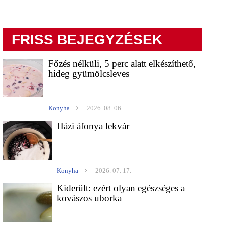
FRISS BEJEGYZÉSEK
Főzés nélküli, 5 perc alatt elkészíthető,
hideg gyümölcsleves
Konyha
2026. 08. 06.
Házi áfonya lekvár
Konyha
2026. 07. 17.
Kiderült: ezért olyan egészséges a
kovászos uborka