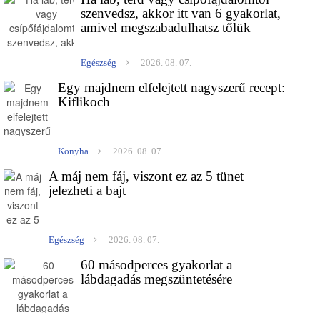
szenvedsz, akkor itt van 6 gyakorlat,
amivel megszabadulhatsz tőlük
Egészség
2026. 08. 07.
Egy majdnem elfelejtett nagyszerű recept:
Kiflikoch
Konyha
2026. 08. 07.
A máj nem fáj, viszont ez az 5 tünet
jelezheti a bajt
Egészség
2026. 08. 07.
60 másodperces gyakorlat a
lábdagadás megszüntetésére