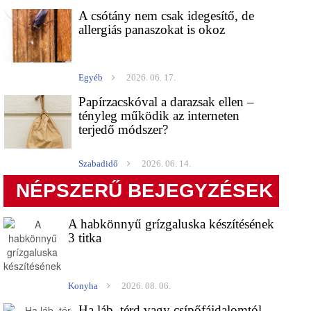
A csótány nem csak idegesítő, de
allergiás panaszokat is okoz
Egyéb
2026. 06. 17.
Papírzacskóval a darazsak ellen –
tényleg működik az interneten
terjedő módszer?
Szabadidő
2026. 06. 14.
NÉPSZERŰ BEJEGYZÉSEK
A habkönnyű grízgaluska készítésének
3 titka
Konyha
2026. 08. 06.
Ha láb, térd vagy csípőfájdalomtól