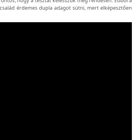
 fontos, hogy a tésztát kelesszük meg rendesen. Ebből a
 család érdemes dupla adagot sütni, mert elképesztően