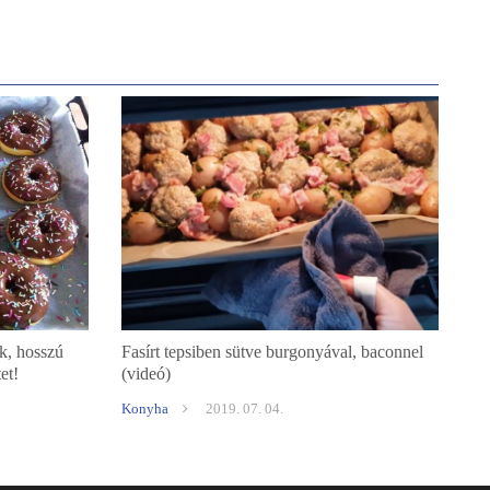
k, hosszú
Fasírt tepsiben sütve burgonyával, baconnel
et!
(videó)
Konyha
2019. 07. 04.