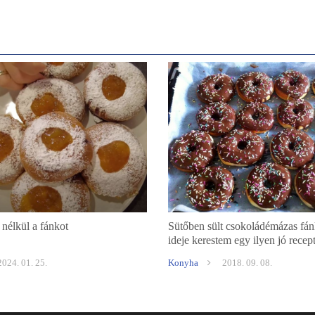
 nélkül a fánkot
Sütőben sült csokoládémázas fán
ideje kerestem egy ilyen jó recept
2024. 01. 25.
Konyha
2018. 09. 08.