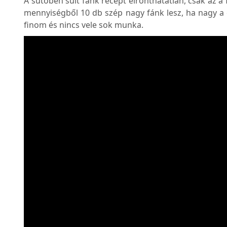
A sütőben sült fánk recept elronthatatlan, csak az a
mennyiségből 10 db szép nagy fánk lesz, ha nagy a
finom és nincs vele sok munka.