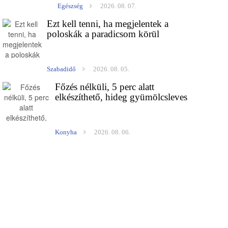
Egészség
2026. 08. 07.
Ezt kell tenni, ha megjelentek a
poloskák a paradicsom körül
Szabadidő
2026. 08. 05.
Főzés nélküli, 5 perc alatt
elkészíthető, hideg gyümölcsleves
Konyha
2026. 08. 06.