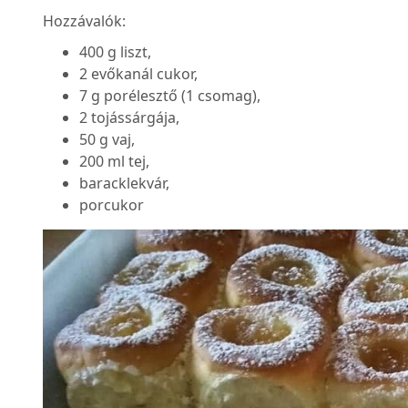
Hozzávalók:
400 g liszt,
2 evőkanál cukor,
7 g porélesztő (1 csomag),
2 tojássárgája,
50 g vaj,
200 ml tej,
baracklekvár,
porcukor