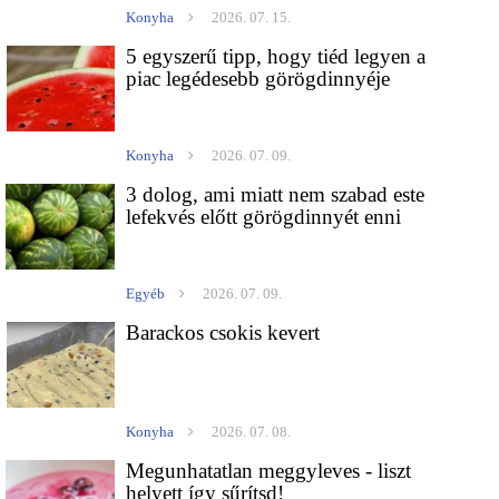
Konyha
2026. 07. 15.
5 egyszerű tipp, hogy tiéd legyen a
piac legédesebb görögdinnyéje
Konyha
2026. 07. 09.
3 dolog, ami miatt nem szabad este
lefekvés előtt görögdinnyét enni
Egyéb
2026. 07. 09.
Barackos csokis kevert
Konyha
2026. 07. 08.
Megunhatatlan meggyleves - liszt
helyett így sűrítsd!