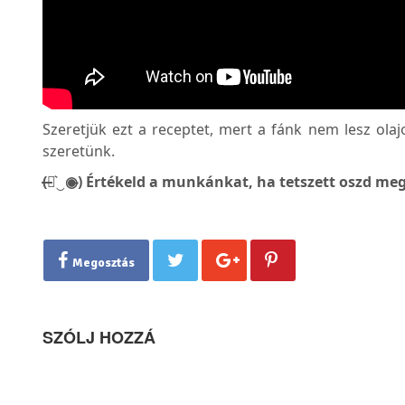
Szeretjük ezt a receptet, mert a fánk nem lesz olaj
szeretünk.
(̶◉͛‿◉̶) Értékeld a munkánkat, ha tetszett oszd meg
Megosztás
SZÓLJ HOZZÁ