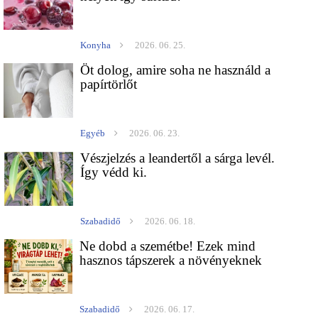
Konyha
2026. 06. 25.
Öt dolog, amire soha ne használd a
papírtörlőt
Egyéb
2026. 06. 23.
Vészjelzés a leandertől a sárga levél.
Így védd ki.
Szabadidő
2026. 06. 18.
Ne dobd a szemétbe! Ezek mind
hasznos tápszerek a növényeknek
Szabadidő
2026. 06. 17.