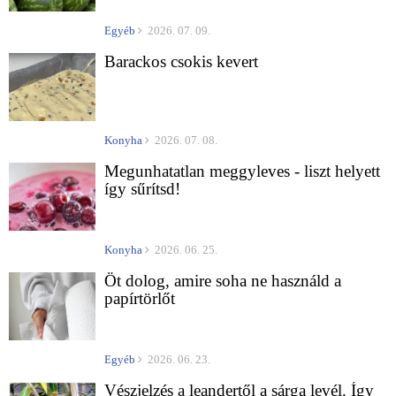
Egyéb
2026. 07. 09.
Barackos csokis kevert
Konyha
2026. 07. 08.
Megunhatatlan meggyleves - liszt helyett
így sűrítsd!
Konyha
2026. 06. 25.
Öt dolog, amire soha ne használd a
papírtörlőt
Egyéb
2026. 06. 23.
Vészjelzés a leandertől a sárga levél. Így