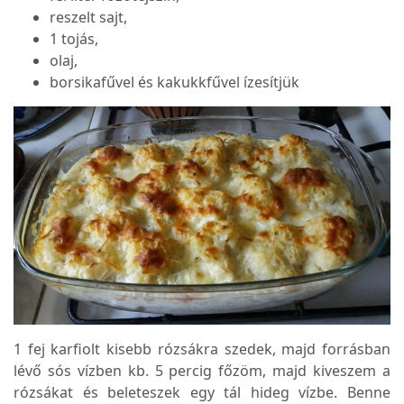
reszelt sajt,
1 tojás,
olaj,
borsikafűvel és kakukkfűvel ízesítjük
1 fej karfiolt kisebb rózsákra szedek, majd forrásban
lévő sós vízben kb. 5 percig főzöm, majd kiveszem a
rózsákat és beleteszek egy tál hideg vízbe. Benne