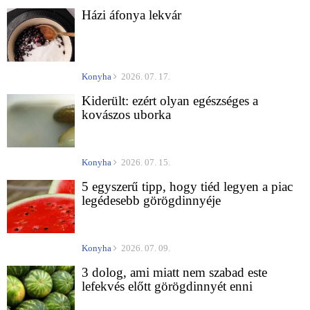
Házi áfonya lekvár
Konyha
2026. 07. 17.
Kiderült: ezért olyan egészséges a
kovászos uborka
Konyha
2026. 07. 15.
5 egyszerű tipp, hogy tiéd legyen a piac
legédesebb görögdinnyéje
Konyha
2026. 07. 09.
3 dolog, ami miatt nem szabad este
lefekvés előtt görögdinnyét enni