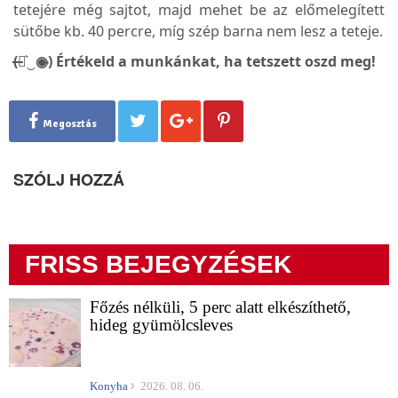
tetejére még sajtot, majd mehet be az előmelegített
sütőbe kb. 40 percre, míg szép barna nem lesz a teteje.
(̶◉͛‿◉̶) Értékeld a munkánkat, ha tetszett oszd meg!
Megosztás
SZÓLJ HOZZÁ
FRISS BEJEGYZÉSEK
Főzés nélküli, 5 perc alatt elkészíthető,
hideg gyümölcsleves
Konyha
2026. 08. 06.