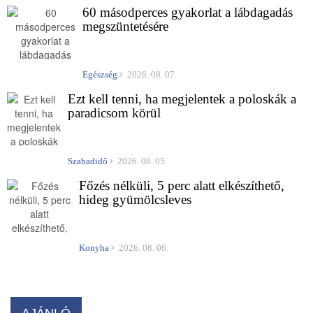
60 másodperces gyakorlat a lábdagadás
megszüntetésére
Egészség
2026. 08. 07.
Ezt kell tenni, ha megjelentek a poloskák a
paradicsom körül
Szabadidő
2026. 08. 05.
Főzés nélküli, 5 perc alatt elkészíthető,
hideg gyümölcsleves
Konyha
2026. 08. 06.
AJÁNLÓ