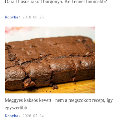
Darált húsos rakott burgonya. Kell ennél finomabb?
Konyha
2018. 08. 26.
Meggyes kakaós kevert - nem a megszokott recept, így
egyszerűbb
Konyha
2026. 07. 24.