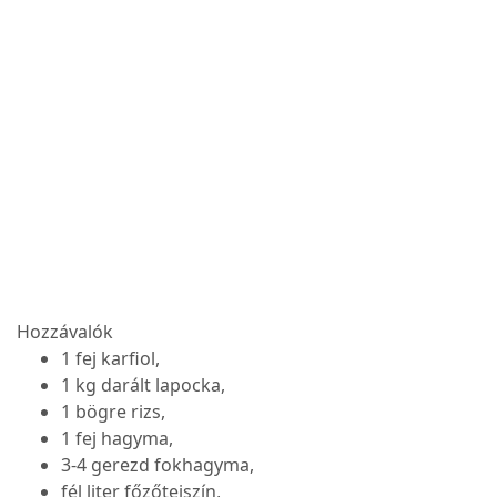
Hozzávalók
1 fej karfiol,
1 kg darált lapocka,
1 bögre rizs,
1 fej hagyma,
3-4 gerezd fokhagyma,
fél liter főzőtejszín,