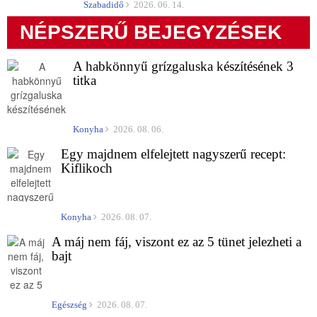
Szabadidő
2026. 06. 14.
NÉPSZERŰ BEJEGYZÉSEK
A habkönnyű grízgaluska készítésének 3
titka
Konyha
2026. 08. 06.
Egy majdnem elfelejtett nagyszerű recept:
Kiflikoch
Konyha
2026. 08. 07.
A máj nem fáj, viszont ez az 5 tünet jelezheti a
bajt
Egészség
2026. 08. 07.