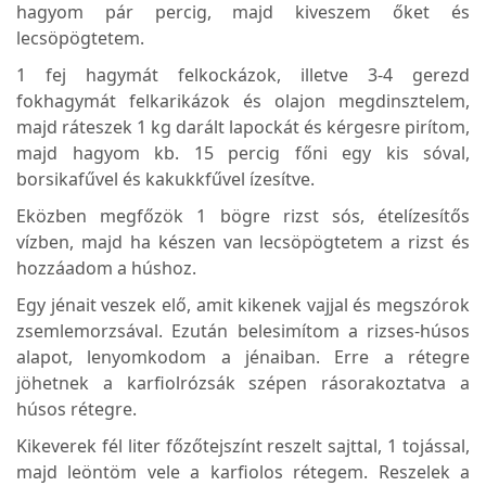
hagyom pár percig, majd kiveszem őket és
lecsöpögtetem.
1 fej hagymát felkockázok, illetve 3-4 gerezd
fokhagymát felkarikázok és olajon megdinsztelem,
majd ráteszek 1 kg darált lapockát és kérgesre pirítom,
majd hagyom kb. 15 percig főni egy kis sóval,
borsikafűvel és kakukkfűvel ízesítve.
Eközben megfőzök 1 bögre rizst sós, ételízesítős
vízben, majd ha készen van lecsöpögtetem a rizst és
hozzáadom a húshoz.
Egy jénait veszek elő, amit kikenek vajjal és megszórok
zsemlemorzsával. Ezután belesimítom a rizses-húsos
alapot, lenyomkodom a jénaiban. Erre a rétegre
jöhetnek a karfiolrózsák szépen rásorakoztatva a
húsos rétegre.
Kikeverek fél liter főzőtejszínt reszelt sajttal, 1 tojással,
majd leöntöm vele a karfiolos rétegem. Reszelek a