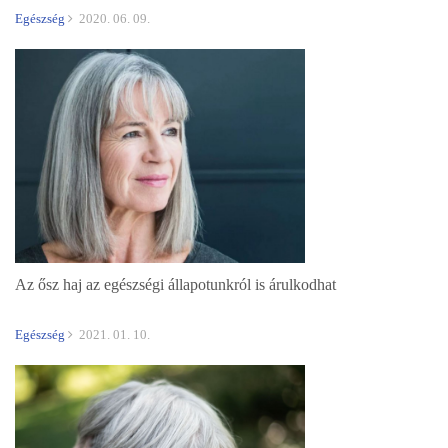
hogy tartalmazza-e az általad szedett!
Egészség
2020. 06. 09.
Az ősz haj az egészségi állapotunkról is árulkodhat
Egészség
2021. 01. 10.