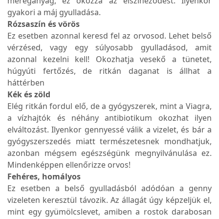
méreganyag, ez okozza az elszíneződést. Ilyenkor
gyakori a máj gyulladása.
Rózsaszín és vörös
Ez esetben azonnal keresd fel az orvosod. Lehet belső
vérzésed, vagy egy súlyosabb gyulladásod, amit
azonnal kezelni kell! Okozhatja vesekő a tünetet,
húgyúti fertőzés, de ritkán daganat is állhat a
háttérben
Kék és zöld
Elég ritkán fordul elő, de a gyógyszerek, mint a Viagra,
a vízhajtók és néhány antibiotikum okozhat ilyen
elváltozást. Ilyenkor gennyessé válik a vizelet, és bár a
gyógyszerszedés miatt természetesnek mondhatjuk,
azonban mégsem egészségünk megnyilvánulása ez.
Mindenképpen ellenőrizze orvos!
Fehéres, homályos
Ez esetben a belső gyulladásból adódóan a genny
vizeleten keresztül távozik. Az állagát úgy képzeljük el,
mint egy gyümölcslevet, amiben a rostok darabosan