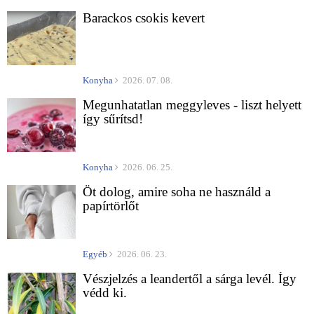
Barackos csokis kevert
Konyha
2026. 07. 08.
Megunhatatlan meggyleves - liszt helyett
így sűrítsd!
Konyha
2026. 06. 25.
Öt dolog, amire soha ne használd a
papírtörlőt
Egyéb
2026. 06. 23.
Vészjelzés a leandertől a sárga levél. Így
védd ki.