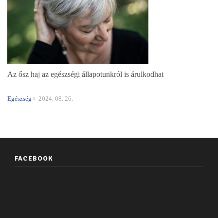
Az ősz haj az egészségi állapotunkról is árulkodhat
Egészség
2024. 08. 26.
FACEBOOK