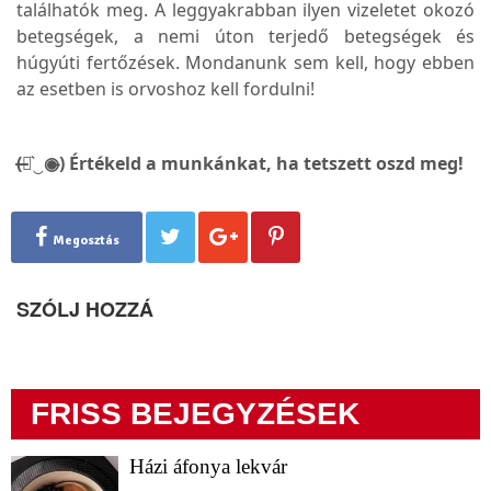
találhatók meg. A leggyakrabban ilyen vizeletet okozó
betegségek, a nemi úton terjedő betegségek és
húgyúti fertőzések. Mondanunk sem kell, hogy ebben
az esetben is orvoshoz kell fordulni!
(̶◉͛‿◉̶) Értékeld a munkánkat, ha tetszett oszd meg!
Megosztás
SZÓLJ HOZZÁ
FRISS BEJEGYZÉSEK
Házi áfonya lekvár