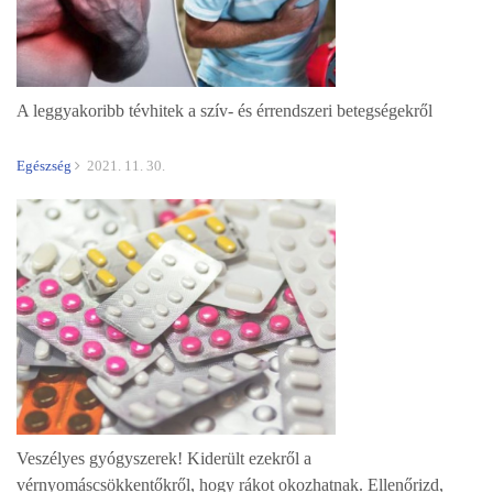
A leggyakoribb tévhitek a szív- és érrendszeri betegségekről
Egészség
2021. 11. 30.
Veszélyes gyógyszerek! Kiderült ezekről a
vérnyomáscsökkentőkről, hogy rákot okozhatnak. Ellenőrizd,