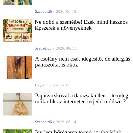
Szabadidő
2026. 06. 18.
Ne dobd a szemétbe! Ezek mind hasznos
tápszerek a növényeknek
Szabadidő
2026. 06. 17.
A csótány nem csak idegesítő, de allergiás
panaszokat is okoz
Egyéb
2026. 06. 17.
Papírzacskóval a darazsak ellen – tényleg
működik az interneten terjedő módszer?
Szabadidő
2026. 06. 14.
Így lesz bőségesen termő az uborkánk