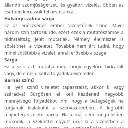
állandó szomjúságérzet, és gyakori vizelés. Ebben az
esetben keressük fel orvosunkat.
Halvány szalma sárga
Ez az egészséges ember vizeletének színe. Mivel
három szín tartozik ide, ezért ezek a mutatószámok a
hidratáltság jelét mutatják. Némely élelmiszer is
sötétítheti a vizeletet. Továbbá nem árt tudni, hogy
minél sötétebb a vizelet, annál erősebb a szaga.
Sárga
Ez a szín azt mutatja meg, hogy egyelőre hidratált
vagy, de emelni kell a folyadékbeviteleden.
Barnás színű
Ha ilyen színű vizeletet tapasztalsz, akkor ki vagy
száradva! Sürgősen el kell kezdened nagyobb
mennyiségű folyadékot inni, hogy a betegségek ne
tudjanak kialakulni a szervezetedben. A legtöbb
májbeteg vizelete barna. Ha a máj nem megfelelően
működik, a széklettel együtt ürül ki a vizeletben a