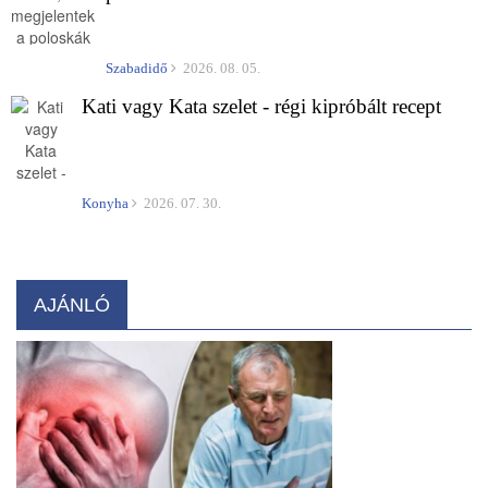
Szabadidő
2026. 08. 05.
Kati vagy Kata szelet - régi kipróbált recept
Konyha
2026. 07. 30.
AJÁNLÓ