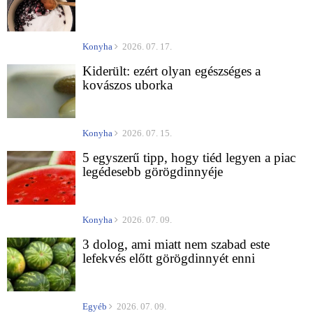
Konyha
2026. 07. 17.
Kiderült: ezért olyan egészséges a
kovászos uborka
Konyha
2026. 07. 15.
5 egyszerű tipp, hogy tiéd legyen a piac
legédesebb görögdinnyéje
Konyha
2026. 07. 09.
3 dolog, ami miatt nem szabad este
lefekvés előtt görögdinnyét enni
Egyéb
2026. 07. 09.