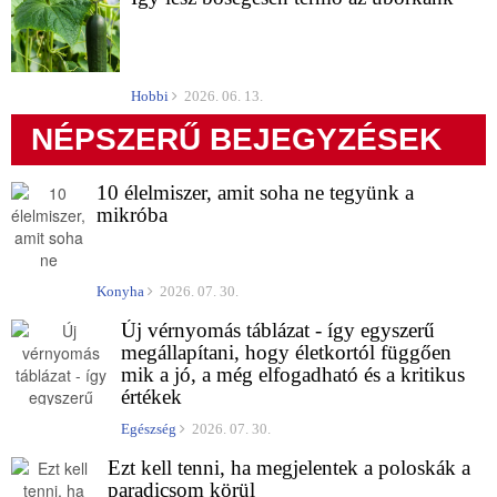
Hobbi
2026. 06. 13.
NÉPSZERŰ BEJEGYZÉSEK
10 élelmiszer, amit soha ne tegyünk a
mikróba
Konyha
2026. 07. 30.
Új vérnyomás táblázat - így egyszerű
megállapítani, hogy életkortól függően
mik a jó, a még elfogadható és a kritikus
értékek
Egészség
2026. 07. 30.
Ezt kell tenni, ha megjelentek a poloskák a
paradicsom körül