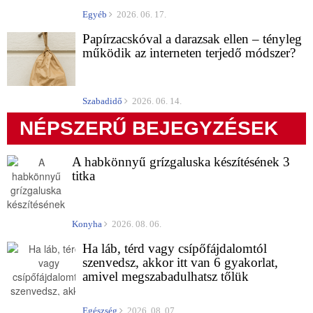
Egyéb
2026. 06. 17.
Papírzacskóval a darazsak ellen – tényleg
működik az interneten terjedő módszer?
Szabadidő
2026. 06. 14.
NÉPSZERŰ BEJEGYZÉSEK
A habkönnyű grízgaluska készítésének 3
titka
Konyha
2026. 08. 06.
Ha láb, térd vagy csípőfájdalomtól
szenvedsz, akkor itt van 6 gyakorlat,
amivel megszabadulhatsz tőlük
Egészség
2026. 08. 07.