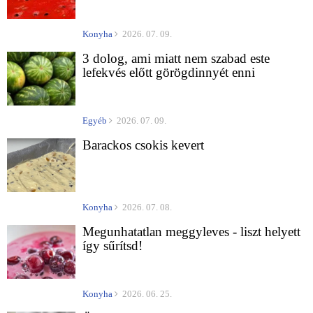
Konyha
2026. 07. 09.
3 dolog, ami miatt nem szabad este
lefekvés előtt görögdinnyét enni
Egyéb
2026. 07. 09.
Barackos csokis kevert
Konyha
2026. 07. 08.
Megunhatatlan meggyleves - liszt helyett
így sűrítsd!
Konyha
2026. 06. 25.