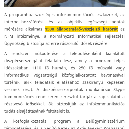
A programhoz szükséges infokommunikációs eszközöket, az
internet-hozzáférést és az objektív egészségi adatok
mérésére alkalmas
1500 állapotmérő-vészjelző karórát
az
NFM intézménye, a Kormányzati Informatikai Fejlesztési
Ügynökség biztosítja az erre rászoruló idősek részére.
A rendszer működtetése a településenként kialakított
diszpécserszolgálat feladata lesz, amely a program teljes
időszakában 1110 fő humán, és 250 fő műszaki vagy
informatikus végzettségű közfoglalkoztatott bevonásával
történik, akik feladataik ellátásához szakirányú képzésen
vesznek részt. A diszpécserközpontok munkatársai Skype
kommunikációs rendszeren keresztül tartják a kapcsolatot a
résztvevő idősekkel, ők biztosítják az infokommunikációs
tudás elsajátításának feltételeit is.
A közfoglalkoztatási program a Belügyminisztérium
támogatásával és a Segítő Kezek az Aktív Évekért Közhasznú