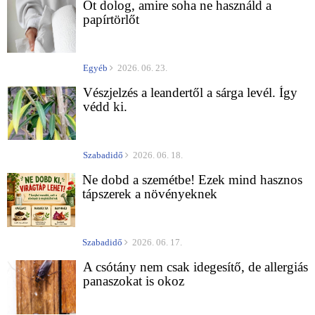
Öt dolog, amire soha ne használd a
papírtörlőt
Egyéb
2026. 06. 23.
Vészjelzés a leandertől a sárga levél. Így
védd ki.
Szabadidő
2026. 06. 18.
Ne dobd a szemétbe! Ezek mind hasznos
tápszerek a növényeknek
Szabadidő
2026. 06. 17.
A csótány nem csak idegesítő, de allergiás
panaszokat is okoz