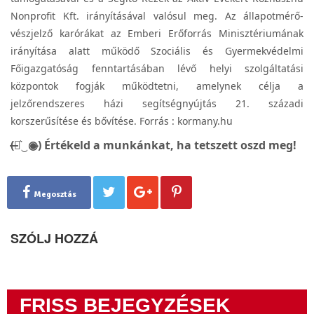
Nonprofit Kft. irányításával valósul meg. Az állapotmérő-
vészjelző karórákat az Emberi Erőforrás Minisztériumának
irányítása alatt működő Szociális és Gyermekvédelmi
Főigazgatóság fenntartásában lévő helyi szolgáltatási
központok fogják működtetni, amelynek célja a
jelzőrendszeres házi segítségnyújtás 21. századi
korszerűsítése és bővítése. Forrás : kormany.hu
(̶◉͛‿◉̶) Értékeld a munkánkat, ha tetszett oszd meg!
Megosztás
SZÓLJ HOZZÁ
FRISS BEJEGYZÉSEK