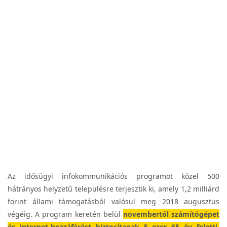
Az idősügyi infokommunikációs programot közel 500
hátrányos helyzetű településre terjesztik ki, amely 1,2 milliárd
forint állami támogatásból valósul meg 2018 augusztus
végéig. A program keretén belül
novembertől számítógépet
és internet-hozzáférést biztosítanak 5 ezer 65 év feletti,