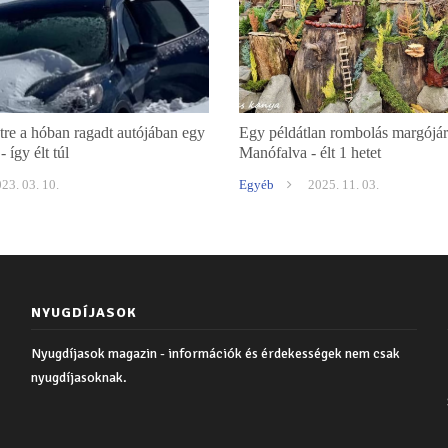
étre a hóban ragadt autójában egy
Egy példátlan rombolás margójár
- így élt túl
Manófalva - élt 1 hetet
23. 03. 10.
Egyéb
2025. 11. 03.
NYUGDÍJASOK
Nyugdíjasok magazin - információk és érdekességek nem csak
nyugdíjasoknak.