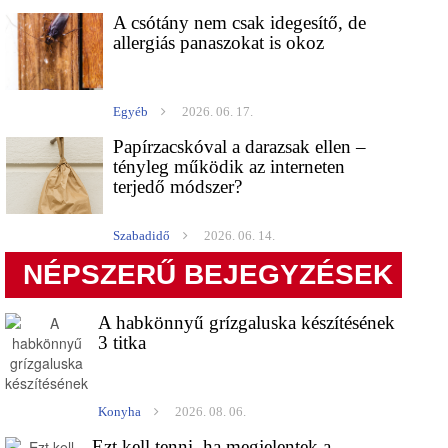
A csótány nem csak idegesítő, de
allergiás panaszokat is okoz
Egyéb
2026. 06. 17.
Papírzacskóval a darazsak ellen –
tényleg működik az interneten
terjedő módszer?
Szabadidő
2026. 06. 14.
NÉPSZERŰ BEJEGYZÉSEK
A habkönnyű grízgaluska készítésének
3 titka
Konyha
2026. 08. 06.
Ezt kell tenni, ha megjelentek a