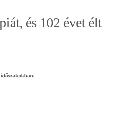
iát, és 102 évet élt
z időszakokban.