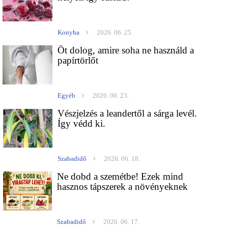
Konyha
2026. 06. 25.
Öt dolog, amire soha ne használd a
papírtörlőt
Egyéb
2026. 06. 23.
Vészjelzés a leandertől a sárga levél.
Így védd ki.
Szabadidő
2026. 06. 18.
Ne dobd a szemétbe! Ezek mind
hasznos tápszerek a növényeknek
Szabadidő
2026. 06. 17.