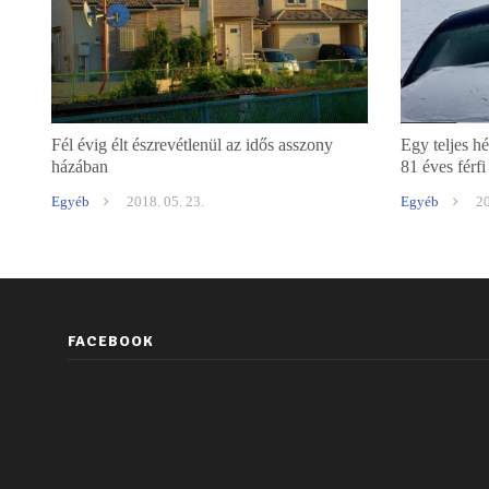
Fél évig élt észrevétlenül az idős asszony
Egy teljes h
házában
81 éves férfi 
Egyéb
2018. 05. 23.
Egyéb
20
FACEBOOK