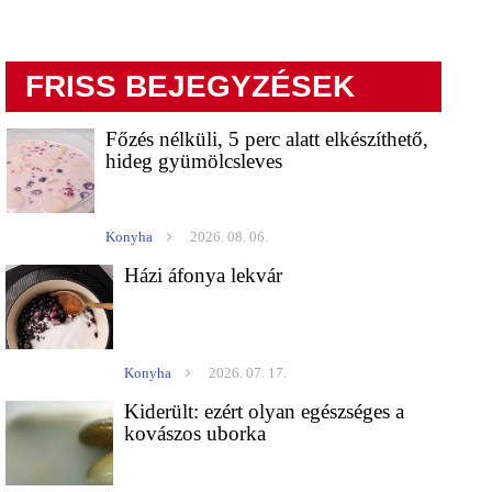
FRISS BEJEGYZÉSEK
Főzés nélküli, 5 perc alatt elkészíthető,
hideg gyümölcsleves
Konyha
2026. 08. 06.
Házi áfonya lekvár
Konyha
2026. 07. 17.
Kiderült: ezért olyan egészséges a
kovászos uborka